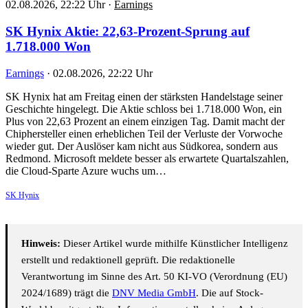
02.08.2026, 22:22 Uhr
·
Earnings
SK Hynix Aktie: 22,63-Prozent-Sprung auf
1.718.000 Won
Earnings
·
02.08.2026, 22:22 Uhr
SK Hynix hat am Freitag einen der stärksten Handelstage seiner
Geschichte hingelegt. Die Aktie schloss bei 1.718.000 Won, ein
Plus von 22,63 Prozent an einem einzigen Tag. Damit macht der
Chiphersteller einen erheblichen Teil der Verluste der Vorwoche
wieder gut. Der Auslöser kam nicht aus Südkorea, sondern aus
Redmond. Microsoft meldete besser als erwartete Quartalszahlen,
die Cloud-Sparte Azure wuchs um…
SK Hynix
Hinweis:
Dieser Artikel wurde mithilfe Künstlicher Intelligenz
erstellt und redaktionell geprüft. Die redaktionelle
Verantwortung im Sinne des Art. 50 KI-VO (Verordnung (EU)
2024/1689) trägt die
DNV Media GmbH
. Die auf Stock-