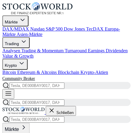
Märkte
DAX/MDAX
Nasdaq
S&P 500
Dow Jones
TecDAX
Europa-
Märkte
Asien-Märkte
Trading
Analysen
Trading & Momentum
Turnaround
Earnings
Dividenden
Value & Growth
Krypto
Bitcoin
Ethereum & Altcoins
Blockchain
Krypto-Aktien
Community
Broker
Schließen
Märkte