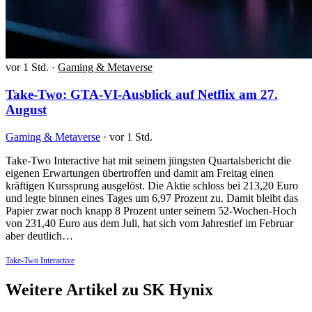
vor 1 Std.
·
Gaming & Metaverse
Take-Two: GTA-VI-Ausblick auf Netflix am 27.
August
Gaming & Metaverse
·
vor 1 Std.
Take-Two Interactive hat mit seinem jüngsten Quartalsbericht die
eigenen Erwartungen übertroffen und damit am Freitag einen
kräftigen Kurssprung ausgelöst. Die Aktie schloss bei 213,20 Euro
und legte binnen eines Tages um 6,97 Prozent zu. Damit bleibt das
Papier zwar noch knapp 8 Prozent unter seinem 52-Wochen-Hoch
von 231,40 Euro aus dem Juli, hat sich vom Jahrestief im Februar
aber deutlich…
Take-Two Interactive
Weitere Artikel zu SK Hynix