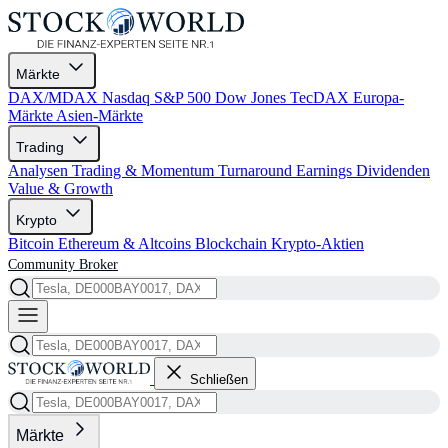
Märkte
DAX/MDAX
Nasdaq
S&P 500
Dow Jones
TecDAX
Europa-
Märkte
Asien-Märkte
Trading
Analysen
Trading & Momentum
Turnaround
Earnings
Dividenden
Value & Growth
Krypto
Bitcoin
Ethereum & Altcoins
Blockchain
Krypto-Aktien
Community
Broker
Schließen
Märkte