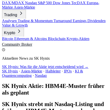
DAX/MDAX
Nasdaq
S&P 500
Dow Jones
TecDAX
Europa-
Märkte
Asien-Märkte
Trading
Analysen
Trading & Momentum
Turnaround
Earnings
Dividenden
Value & Growth
Krypto
Bitcoin
Ethereum & Altcoins
Blockchain
Krypto-Aktien
Community
Broker
Aktuellere News zu SK Hynix
SK Hynix: Was für die Aktie jetzt entscheidend wird →
SK Hynix
·
Asien-Märkte
·
Halbleiter
·
IPOs
·
KI &
Quantencomputing
·
Nasdaq
SK Hynix Aktie: HBM4E-Muster früher
als geplant
SK Hynix strebt mit Nasdaq-Listing und