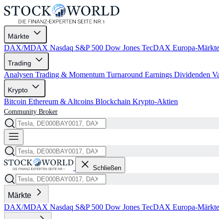
Märkte
DAX/MDAX
Nasdaq
S&P 500
Dow Jones
TecDAX
Europa-Märkt
Trading
Analysen
Trading & Momentum
Turnaround
Earnings
Dividenden
V
Krypto
Bitcoin
Ethereum & Altcoins
Blockchain
Krypto-Aktien
Community
Broker
Schließen
Märkte
DAX/MDAX
Nasdaq
S&P 500
Dow Jones
TecDAX
Europa-Märkt