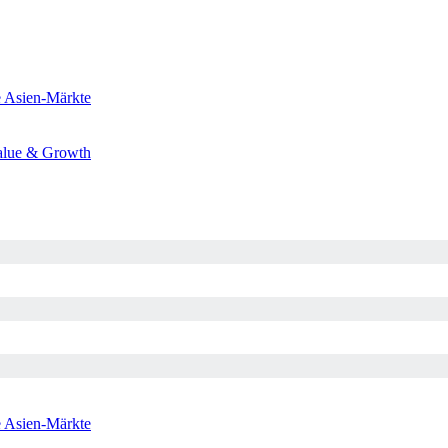
e
Asien-Märkte
alue & Growth
e
Asien-Märkte