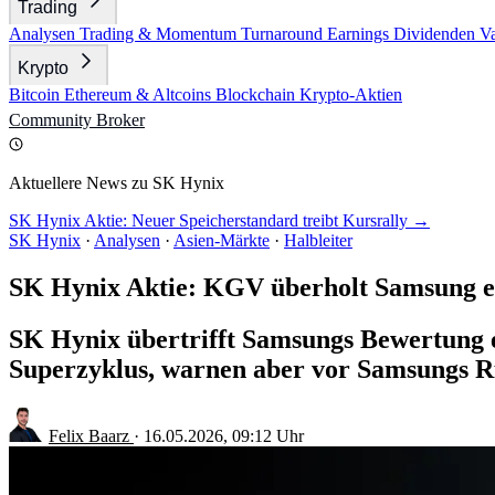
Trading
Analysen
Trading & Momentum
Turnaround
Earnings
Dividenden
V
Krypto
Bitcoin
Ethereum & Altcoins
Blockchain
Krypto-Aktien
Community
Broker
Aktuellere News zu SK Hynix
SK Hynix Aktie: Neuer Speicherstandard treibt Kursrally →
SK Hynix
·
Analysen
·
Asien-Märkte
·
Halbleiter
SK Hynix Aktie: KGV überholt Samsung e
SK Hynix übertrifft Samsungs Bewertung
Superzyklus, warnen aber vor Samsungs R
Felix Baarz
·
16.05.2026, 09:12 Uhr