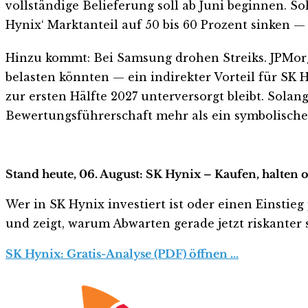
vollständige Belieferung soll ab Juni beginnen.
Hynix‘ Marktanteil auf 50 bis 60 Prozent sinken
Hinzu kommt: Bei Samsung drohen Streiks. JPMorg
belasten könnten — ein indirekter Vorteil für SK 
zur ersten Hälfte 2027 unterversorgt bleibt. Solan
Bewertungsführerschaft mehr als ein symbolischer
Stand heute, 06. August: SK Hynix – Kaufen, halten 
Wer in SK Hynix investiert ist oder einen Einstieg
und zeigt, warum Abwarten gerade jetzt riskanter s
SK Hynix: Gratis-Analyse (PDF) öffnen …