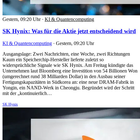
Gestern, 09:20 Uhr
·
KI & Quantencomputing
SK Hynix: Was für die Aktie jetzt entscheidend wird
KI & Quantencomputing
·
Gestern, 09:20 Uhr
Ausgangslage: Zwei Nachrichten, eine Woche, zwei Richtungen
Kaum ein Speicherchip-Hersteller lieferte zuletzt so
widersprüchliche Signale wie SK Hynix. Am Freitag kündigte das
Unternehmen laut Bloomberg eine Investition von 54 Billionen Won
(umgerechnet rund 38 Milliarden Dollar) in den Ausbau seiner
Fertigungskapazitäten in Südkorea an: eine neue DRAM-Fabrik in
Yongin, ein NAND-Werk in Cheongju. Begründet wird der Schritt
mit der „kontinuierlich…
SK Hynix