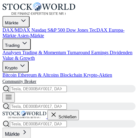
Märkte
DAX/MDAX
Nasdaq
S&P 500
Dow Jones
TecDAX
Europa-
Märkte
Asien-Märkte
Trading
Analysen
Trading & Momentum
Turnaround
Earnings
Dividenden
Value & Growth
Krypto
Bitcoin
Ethereum & Altcoins
Blockchain
Krypto-Aktien
Community
Broker
Schließen
Märkte