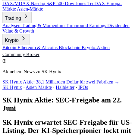
DAX/MDAX
Nasdaq
S&P 500
Dow Jones
TecDAX
Europa-
Märkte
Asien-Märkte
Trading
Analysen
Trading & Momentum
Turnaround
Earnings
Dividenden
Value & Growth
Krypto
Bitcoin
Ethereum & Altcoins
Blockchain
Krypto-Aktien
Community
Broker
Aktuellere News zu SK Hynix
SK Hynix Aktie: 38,1 Milliarden Dollar für zwei Fabriken →
SK Hynix
·
Asien-Märkte
·
Halbleiter
·
IPOs
SK Hynix Aktie: SEC-Freigabe am 22.
Juni
SK Hynix erwartet SEC-Freigabe für US-
Listing. Der KI-Speicherpionier lockt mit