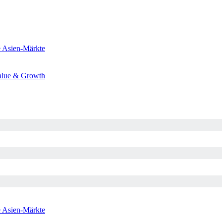
e
Asien-Märkte
alue & Growth
e
Asien-Märkte