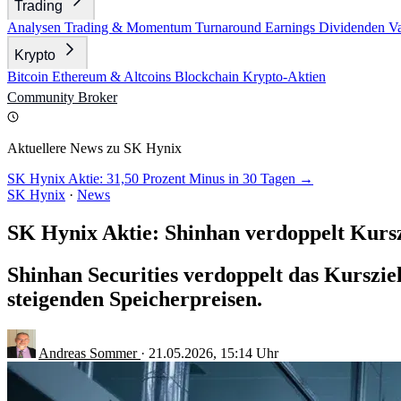
Trading
Analysen
Trading & Momentum
Turnaround
Earnings
Dividenden
V
Krypto
Bitcoin
Ethereum & Altcoins
Blockchain
Krypto-Aktien
Community
Broker
Aktuellere News zu SK Hynix
SK Hynix Aktie: 31,50 Prozent Minus in 30 Tagen →
SK Hynix
·
News
SK Hynix Aktie: Shinhan verdoppelt Kursz
Shinhan Securities verdoppelt das Kurszi
steigenden Speicherpreisen.
Andreas Sommer
·
21.05.2026, 15:14 Uhr