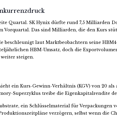
onkurrenzdruck
zweite Quartal. SK Hynix dürfte rund 7,5 Milliard
Vorquartal. Das sind Milliarden, die den Kurs stü
ale beschleunigt laut Marktbeobachtern seine HBM4-
rteljährlichen HBM-Umsatz, doch die Exportvolumen
weiter steigen.
sieht ein Kurs-Gewinn-Verhältnis (KGV) von 20 als
mory-Superzyklus treibe die Eigenkapitalrendite d
Substrate, ein Schlüsselmaterial für Verpackungen 
Produktionszeitpläne verzögern, selbst wenn die Chi