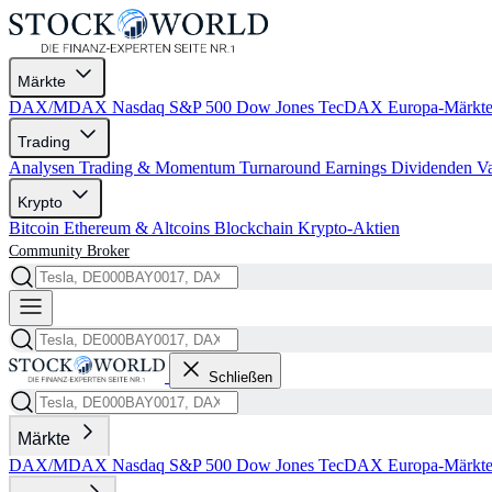
Märkte
DAX/MDAX
Nasdaq
S&P 500
Dow Jones
TecDAX
Europa-Märkt
Trading
Analysen
Trading & Momentum
Turnaround
Earnings
Dividenden
V
Krypto
Bitcoin
Ethereum & Altcoins
Blockchain
Krypto-Aktien
Community
Broker
Schließen
Märkte
DAX/MDAX
Nasdaq
S&P 500
Dow Jones
TecDAX
Europa-Märkt