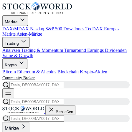
Märkte
DAX/MDAX
Nasdaq
S&P 500
Dow Jones
TecDAX
Europa-
Märkte
Asien-Märkte
Trading
Analysen
Trading & Momentum
Turnaround
Earnings
Dividenden
Value & Growth
Krypto
Bitcoin
Ethereum & Altcoins
Blockchain
Krypto-Aktien
Community
Broker
Schließen
Märkte