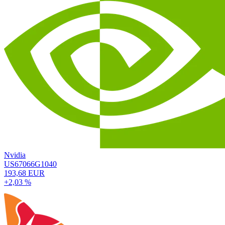
Nvidia
US67066G1040
193,68 EUR
+2,03 %