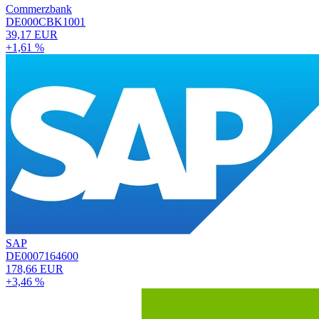
Commerzbank
DE000CBK1001
39,17 EUR
+1,61 %
SAP
DE0007164600
178,66 EUR
+3,46 %