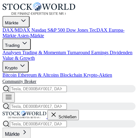
Märkte
DAX/MDAX
Nasdaq
S&P 500
Dow Jones
TecDAX
Europa-
Märkte
Asien-Märkte
Trading
Analysen
Trading & Momentum
Turnaround
Earnings
Dividenden
Value & Growth
Krypto
Bitcoin
Ethereum & Altcoins
Blockchain
Krypto-Aktien
Community
Broker
Schließen
Märkte