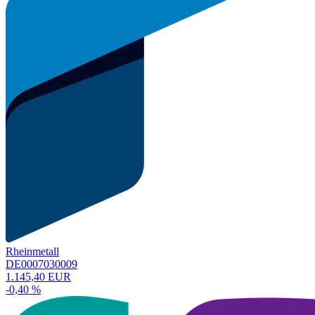
Rheinmetall
DE0007030009
1.145,40 EUR
-0,40 %