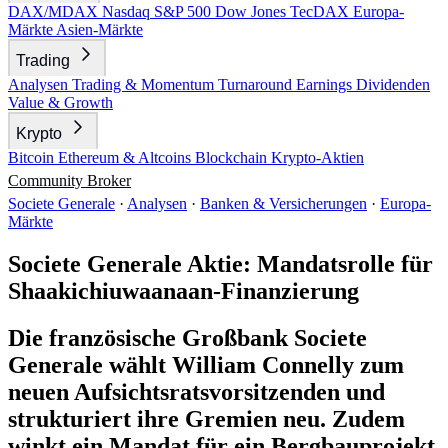
DAX/MDAX
Nasdaq
S&P 500
Dow Jones
TecDAX
Europa-
Märkte
Asien-Märkte
Trading
Analysen
Trading & Momentum
Turnaround
Earnings
Dividenden
Value & Growth
Krypto
Bitcoin
Ethereum & Altcoins
Blockchain
Krypto-Aktien
Community
Broker
Societe Generale
·
Analysen
·
Banken & Versicherungen
·
Europa-
Märkte
Societe Generale Aktie: Mandatsrolle für
Shaakichiuwaanaan-Finanzierung
Die französische Großbank Societe
Generale wählt William Connelly zum
neuen Aufsichtsratsvorsitzenden und
strukturiert ihre Gremien neu. Zudem
winkt ein Mandat für ein Bergbauprojekt