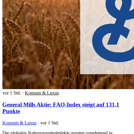
vor 1 Std.
·
Konsum & Luxus
General Mills Aktie: FAO-Index steigt auf 131,1
Punkte
Konsum & Luxus
·
vor 1 Std.
Die globalen Nahrungsmittelmärkte geraten zunehmend in