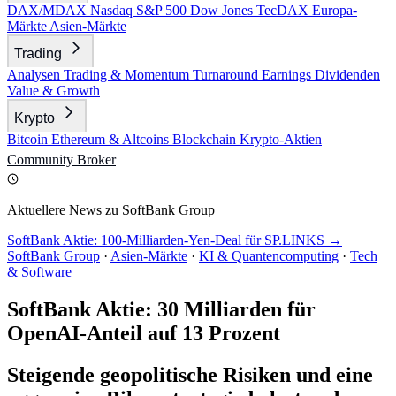
DAX/MDAX
Nasdaq
S&P 500
Dow Jones
TecDAX
Europa-
Märkte
Asien-Märkte
Trading
Analysen
Trading & Momentum
Turnaround
Earnings
Dividenden
Value & Growth
Krypto
Bitcoin
Ethereum & Altcoins
Blockchain
Krypto-Aktien
Community
Broker
Aktuellere News zu SoftBank Group
SoftBank Aktie: 100-Milliarden-Yen-Deal für SP.LINKS →
SoftBank Group
·
Asien-Märkte
·
KI & Quantencomputing
·
Tech
& Software
SoftBank Aktie: 30 Milliarden für
OpenAI-Anteil auf 13 Prozent
Steigende geopolitische Risiken und eine