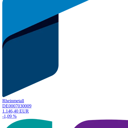
Rheinmetall
DE0007030009
1.146,40 EUR
-1,09 %