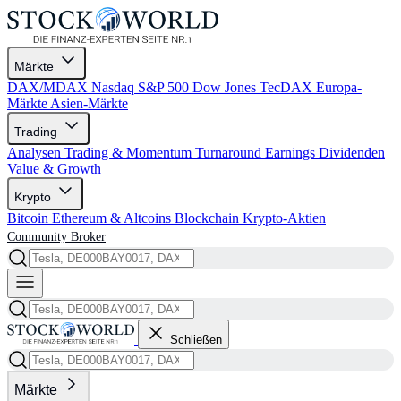
Märkte
DAX/MDAX
Nasdaq
S&P 500
Dow Jones
TecDAX
Europa-
Märkte
Asien-Märkte
Trading
Analysen
Trading & Momentum
Turnaround
Earnings
Dividenden
Value & Growth
Krypto
Bitcoin
Ethereum & Altcoins
Blockchain
Krypto-Aktien
Community
Broker
Schließen
Märkte