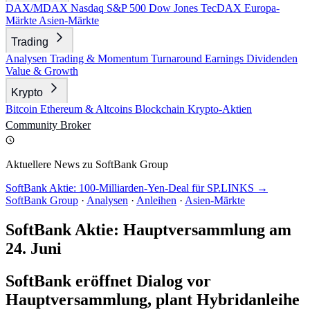
DAX/MDAX
Nasdaq
S&P 500
Dow Jones
TecDAX
Europa-
Märkte
Asien-Märkte
Trading
Analysen
Trading & Momentum
Turnaround
Earnings
Dividenden
Value & Growth
Krypto
Bitcoin
Ethereum & Altcoins
Blockchain
Krypto-Aktien
Community
Broker
Aktuellere News zu SoftBank Group
SoftBank Aktie: 100-Milliarden-Yen-Deal für SP.LINKS →
SoftBank Group
·
Analysen
·
Anleihen
·
Asien-Märkte
SoftBank Aktie: Hauptversammlung am
24. Juni
SoftBank eröffnet Dialog vor
Hauptversammlung, plant Hybridanleihe