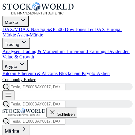
Märkte
DAX/MDAX
Nasdaq
S&P 500
Dow Jones
TecDAX
Europa-
Märkte
Asien-Märkte
Trading
Analysen
Trading & Momentum
Turnaround
Earnings
Dividenden
Value & Growth
Krypto
Bitcoin
Ethereum & Altcoins
Blockchain
Krypto-Aktien
Community
Broker
Schließen
Märkte