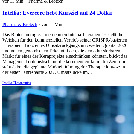
vor 11 Min.
·
Pharma & Biotech
Intellia: Evercore hebt Kursziel auf 24 Dollar
Pharma & Biotech
·
vor 11 Min.
Das Biotechnologie-Unternehmen Intellia Therapeutics stellt die
Weichen für den kommerziellen Vertrieb seiner CRISPR-basierten
Therapien. Trotz eines Umsatzrückgangs im zweiten Quartal 2026
und neuen genomischen Erkenntnissen, die den adressierbaren
Markt für eines der Kernprojekte einschränken könnten, blickt das
Management optimistisch auf die kommenden Jahre. Im Zentrum
steht dabei die geplante Markteinführung der Therapie lonvo-z in
der ersten Jahreshälfte 2027. Umsatzlücke im…
Intellia Therapeutics