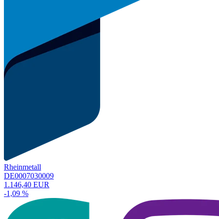
Rheinmetall
DE0007030009
1.146,40 EUR
-1,09 %