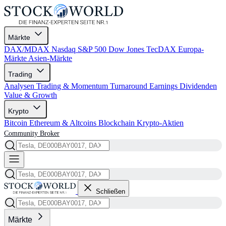
Märkte
DAX/MDAX
Nasdaq
S&P 500
Dow Jones
TecDAX
Europa-
Märkte
Asien-Märkte
Trading
Analysen
Trading & Momentum
Turnaround
Earnings
Dividenden
Value & Growth
Krypto
Bitcoin
Ethereum & Altcoins
Blockchain
Krypto-Aktien
Community
Broker
Schließen
Märkte