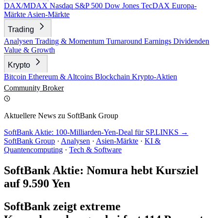
DAX/MDAX
Nasdaq
S&P 500
Dow Jones
TecDAX
Europa-
Märkte
Asien-Märkte
Trading
Analysen
Trading & Momentum
Turnaround
Earnings
Dividenden
Value & Growth
Krypto
Bitcoin
Ethereum & Altcoins
Blockchain
Krypto-Aktien
Community
Broker
Aktuellere News zu SoftBank Group
SoftBank Aktie: 100-Milliarden-Yen-Deal für SP.LINKS →
SoftBank Group
·
Analysen
·
Asien-Märkte
·
KI &
Quantencomputing
·
Tech & Software
SoftBank Aktie: Nomura hebt Kursziel
auf 9.590 Yen
SoftBank zeigt extreme