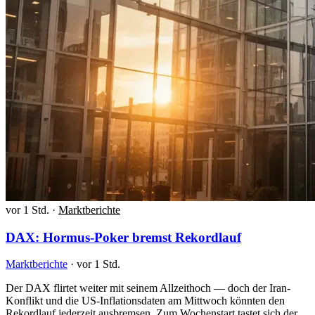
vor 1 Std.
·
Marktberichte
DAX: Hormus-Poker bremst Rekordlauf
Marktberichte
·
vor 1 Std.
Der DAX flirtet weiter mit seinem Allzeithoch — doch der Iran-
Konflikt und die US-Inflationsdaten am Mittwoch könnten den
Rekordlauf jederzeit ausbremsen. Zum Wochenstart tastet sich der