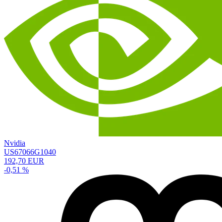
Nvidia
US67066G1040
192,70 EUR
-0,51 %