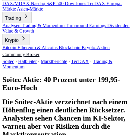
DAX/MDAX
Nasdaq
S&P 500
Dow Jones
TecDAX
Europa-
Märkte
Asien-Märkte
Trading
Analysen
Trading & Momentum
Turnaround
Earnings
Dividenden
Value & Growth
Krypto
Bitcoin
Ethereum & Altcoins
Blockchain
Krypto-Aktien
Community
Broker
Soitec
·
Halbleiter
·
Marktberichte
·
TecDAX
·
Trading &
Momentum
Soitec Aktie: 40 Prozent unter 199,95-
Euro-Hoch
Die Soitec-Aktie verzeichnet nach einem
Höhenflug einen deutlichen Rücksetzer.
Analysten sehen Chancen im KI-Sektor,
warnen aber vor Risiken durch die
Marktkonzentration.