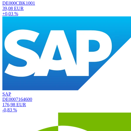
DE000CBK1001
39,08 EUR
+0,03 %
SAP
DE0007164600
176,98 EUR
-0,83 %