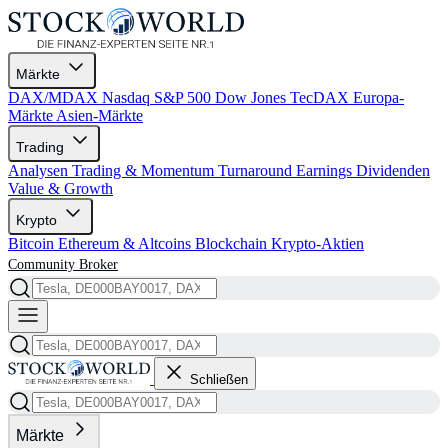
Märkte
DAX/MDAX
Nasdaq
S&P 500
Dow Jones
TecDAX
Europa-
Märkte
Asien-Märkte
Trading
Analysen
Trading & Momentum
Turnaround
Earnings
Dividenden
Value & Growth
Krypto
Bitcoin
Ethereum & Altcoins
Blockchain
Krypto-Aktien
Community
Broker
Schließen
Märkte