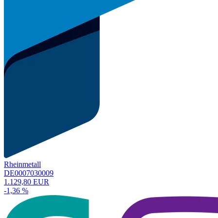
Rheinmetall
DE0007030009
1.129,80 EUR
-1,36 %