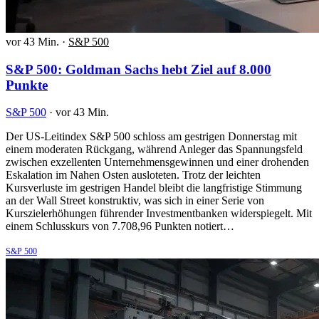
vor 43 Min.
·
S&P 500
S&P 500: Goldman Sachs hebt Ziel auf 8.000
Punkte
S&P 500
·
vor 43 Min.
Der US-Leitindex S&P 500 schloss am gestrigen Donnerstag mit
einem moderaten Rückgang, während Anleger das Spannungsfeld
zwischen exzellenten Unternehmensgewinnen und einer drohenden
Eskalation im Nahen Osten ausloteten. Trotz der leichten
Kursverluste im gestrigen Handel bleibt die langfristige Stimmung
an der Wall Street konstruktiv, was sich in einer Serie von
Kurszielerhöhungen führender Investmentbanken widerspiegelt. Mit
einem Schlusskurs von 7.708,96 Punkten notiert…
S&P 500