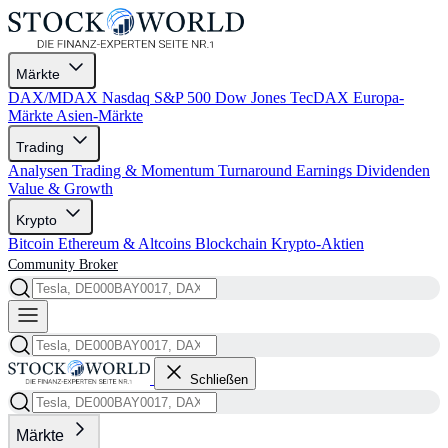
Märkte
DAX/MDAX
Nasdaq
S&P 500
Dow Jones
TecDAX
Europa-
Märkte
Asien-Märkte
Trading
Analysen
Trading & Momentum
Turnaround
Earnings
Dividenden
Value & Growth
Krypto
Bitcoin
Ethereum & Altcoins
Blockchain
Krypto-Aktien
Community
Broker
Schließen
Märkte