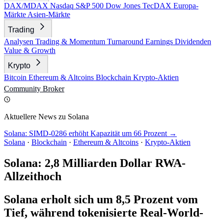
DAX/MDAX
Nasdaq
S&P 500
Dow Jones
TecDAX
Europa-
Märkte
Asien-Märkte
Trading
Analysen
Trading & Momentum
Turnaround
Earnings
Dividenden
Value & Growth
Krypto
Bitcoin
Ethereum & Altcoins
Blockchain
Krypto-Aktien
Community
Broker
Aktuellere News zu Solana
Solana: SIMD-0286 erhöht Kapazität um 66 Prozent →
Solana
·
Blockchain
·
Ethereum & Altcoins
·
Krypto-Aktien
Solana: 2,8 Milliarden Dollar RWA-
Allzeithoch
Solana erholt sich um 8,5 Prozent vom
Tief, während tokenisierte Real-World-