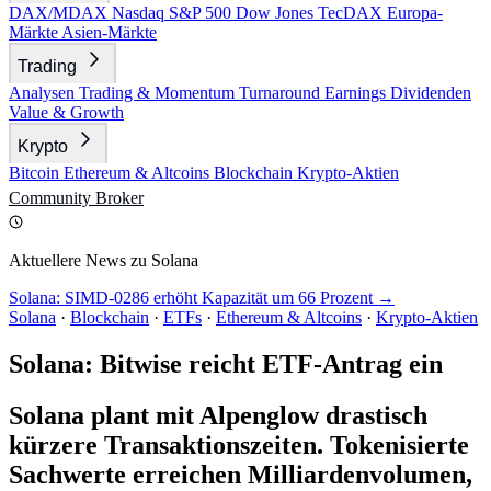
DAX/MDAX
Nasdaq
S&P 500
Dow Jones
TecDAX
Europa-
Märkte
Asien-Märkte
Trading
Analysen
Trading & Momentum
Turnaround
Earnings
Dividenden
Value & Growth
Krypto
Bitcoin
Ethereum & Altcoins
Blockchain
Krypto-Aktien
Community
Broker
Aktuellere News zu Solana
Solana: SIMD-0286 erhöht Kapazität um 66 Prozent →
Solana
·
Blockchain
·
ETFs
·
Ethereum & Altcoins
·
Krypto-Aktien
Solana: Bitwise reicht ETF-Antrag ein
Solana plant mit Alpenglow drastisch
kürzere Transaktionszeiten. Tokenisierte
Sachwerte erreichen Milliardenvolumen,