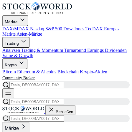
Märkte
DAX/MDAX
Nasdaq
S&P 500
Dow Jones
TecDAX
Europa-
Märkte
Asien-Märkte
Trading
Analysen
Trading & Momentum
Turnaround
Earnings
Dividenden
Value & Growth
Krypto
Bitcoin
Ethereum & Altcoins
Blockchain
Krypto-Aktien
Community
Broker
Schließen
Märkte