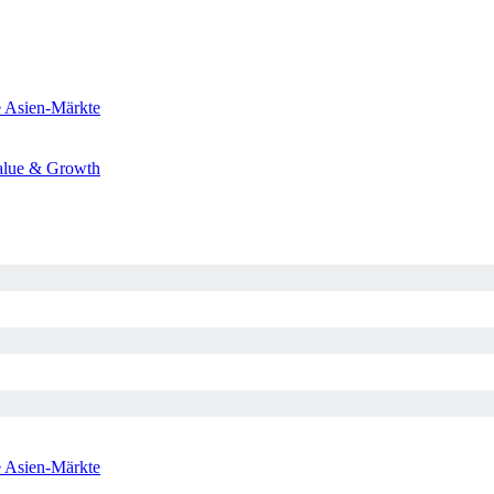
e
Asien-Märkte
alue & Growth
e
Asien-Märkte