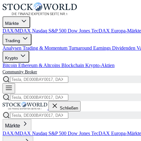
Märkte
DAX/MDAX
Nasdaq
S&P 500
Dow Jones
TecDAX
Europa-Märkt
Trading
Analysen
Trading & Momentum
Turnaround
Earnings
Dividenden
V
Krypto
Bitcoin
Ethereum & Altcoins
Blockchain
Krypto-Aktien
Community
Broker
Schließen
Märkte
DAX/MDAX
Nasdaq
S&P 500
Dow Jones
TecDAX
Europa-Märkt