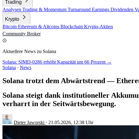
Trading
Analysen
Trading & Momentum
Turnaround
Earnings
Dividenden
V
Krypto
Bitcoin
Ethereum & Altcoins
Blockchain
Krypto-Aktien
Community
Broker
Aktuellere News zu Solana
Solana: SIMD-0286 erhöht Kapazität um 66 Prozent →
Solana
·
News
Solana trotzt dem Abwärtstrend — Ethereum
Solana steigt dank institutioneller Akkumu
verharrt in der Seitwärtsbewegung.
Dieter Jaworski
·
21.05.2026, 12:38 Uhr