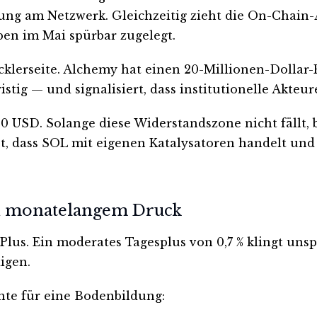
ng am Netzwerk. Gleichzeitig zieht die On-Chain-Ak
n im Mai spürbar zugelegt.
cklerseite. Alchemy hat einen 20-Millionen-Dollar-
stig — und signalisiert, dass institutionelle Akteur
 USD. Solange diese Widerstandszone nicht fällt, b
st, dass SOL mit eigenen Katalysatoren handelt un
ch monatelangem Druck
lus. Ein moderates Tagesplus von 0,7 % klingt unspe
igen.
ente für eine Bodenbildung: