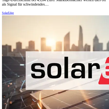
als Signal für schwindendes…
SolarEdge