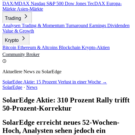
DAX/MDAX
Nasdaq
S&P 500
Dow Jones
TecDAX
Europa-
Märkte
Asien-Märkte
Trading
Analysen
Trading & Momentum
Turnaround
Earnings
Dividenden
Value & Growth
Krypto
Bitcoin
Ethereum & Altcoins
Blockchain
Krypto-Aktien
Community
Broker
Aktuellere News zu SolarEdge
SolarEdge Aktie: 15 Prozent Verlust in einer Woche →
SolarEdge
·
News
SolarEdge Aktie: 310 Prozent Rally trifft
50-Prozent-Korrektur
SolarEdge erreicht neues 52-Wochen-
Hoch, Analysten sehen jedoch ein