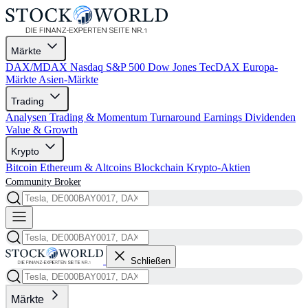
Märkte
DAX/MDAX
Nasdaq
S&P 500
Dow Jones
TecDAX
Europa-
Märkte
Asien-Märkte
Trading
Analysen
Trading & Momentum
Turnaround
Earnings
Dividenden
Value & Growth
Krypto
Bitcoin
Ethereum & Altcoins
Blockchain
Krypto-Aktien
Community
Broker
Schließen
Märkte