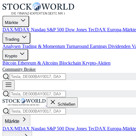
Märkte
DAX/MDAX
Nasdaq
S&P 500
Dow Jones
TecDAX
Europa-Märkt
Trading
Analysen
Trading & Momentum
Turnaround
Earnings
Dividenden
V
Krypto
Bitcoin
Ethereum & Altcoins
Blockchain
Krypto-Aktien
Community
Broker
Schließen
Märkte
DAX/MDAX
Nasdaq
S&P 500
Dow Jones
TecDAX
Europa-Märkt