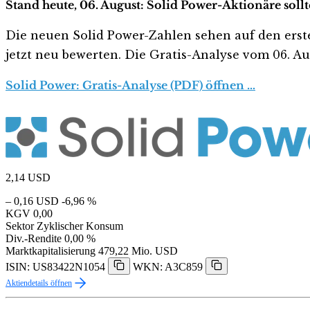
Stand heute, 06. August: Solid Power-Aktionäre soll
Die neuen Solid Power-Zahlen sehen auf den ersten 
jetzt neu bewerten. Die Gratis-Analyse vom 06. Aug
Solid Power: Gratis-Analyse (PDF) öffnen …
2,14
USD
– 0,16 USD
-6,96 %
KGV
0,00
Sektor
Zyklischer Konsum
Div.-Rendite
0,00 %
Marktkapitalisierung
479,22 Mio. USD
ISIN: US83422N1054
WKN: A3C859
Aktiendetails öffnen