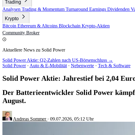
Trading
Analysen
Trading & Momentum
Turnaround
Earnings
Dividenden
V
Krypto
Bitcoin
Ethereum & Altcoins
Blockchain
Krypto-Aktien
Community
Broker
Aktuellere News zu Solid Power
Solid Power Aktie: Q2-Zahlen nach US-Börsenschluss →
Solid Power
·
Auto & E-Mobilität
·
Nebenwerte
·
Tech & Software
Solid Power Aktie: Jahrestief bei 2,04 Eur
Der Batterieentwickler Solid Power kämpf
August.
Andreas Sommer
·
09.07.2026, 05:12 Uhr