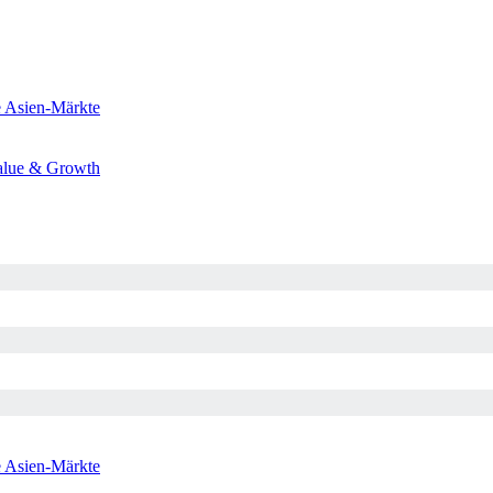
e
Asien-Märkte
alue & Growth
e
Asien-Märkte