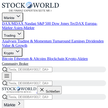
Märkte
DAX/MDAX
Nasdaq
S&P 500
Dow Jones
TecDAX
Europa-
Märkte
Asien-Märkte
Trading
Analysen
Trading & Momentum
Turnaround
Earnings
Dividenden
Value & Growth
Krypto
Bitcoin
Ethereum & Altcoins
Blockchain
Krypto-Aktien
Community
Broker
Schließen
Märkte