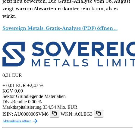
jetzt neu bewerten. Die Gratis-Analyse vom 06. August
zeigt, warum Abwarten riskanter sein kann, als es
wirkt.
Sovereign Metals: Gratis-Analyse (PDF) öffnen …
0,31
EUR
+ 0,01 EUR
+2,47 %
KGV
0,00
Sektor
Grundlegende Materialien
Div.-Rendite
0,00 %
Marktkapitalisierung
334,54 Mio. EUR
ISIN: AU000000SVM6
WKN: A0LEG3
Aktiendetails öffnen