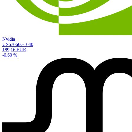
Nvidia
US67066G1040
189,16 EUR
-0,60 %