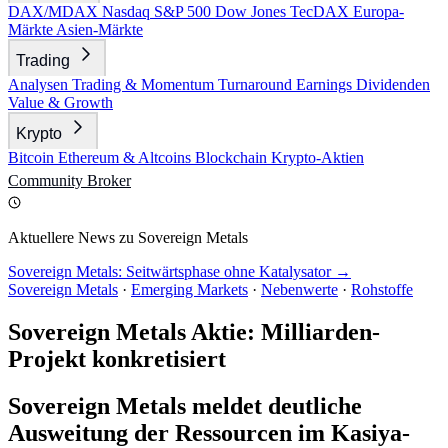
DAX/MDAX
Nasdaq
S&P 500
Dow Jones
TecDAX
Europa-
Märkte
Asien-Märkte
Trading
Analysen
Trading & Momentum
Turnaround
Earnings
Dividenden
Value & Growth
Krypto
Bitcoin
Ethereum & Altcoins
Blockchain
Krypto-Aktien
Community
Broker
Aktuellere News zu Sovereign Metals
Sovereign Metals: Seitwärtsphase ohne Katalysator →
Sovereign Metals
·
Emerging Markets
·
Nebenwerte
·
Rohstoffe
Sovereign Metals Aktie: Milliarden-
Projekt konkretisiert
Sovereign Metals meldet deutliche
Ausweitung der Ressourcen im Kasiya-