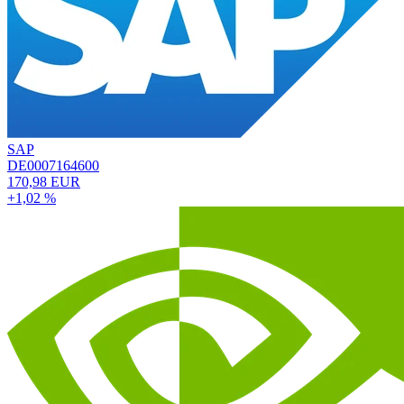
SAP
DE0007164600
170,98 EUR
+1,02 %