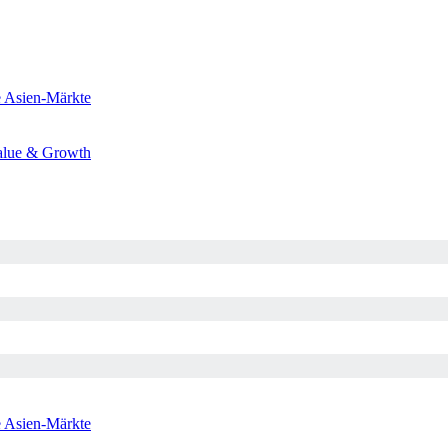
e
Asien-Märkte
alue & Growth
e
Asien-Märkte