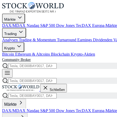
Märkte
DAX/MDAX
Nasdaq
S&P 500
Dow Jones
TecDAX
Europa-Märkt
Trading
Analysen
Trading & Momentum
Turnaround
Earnings
Dividenden
V
Krypto
Bitcoin
Ethereum & Altcoins
Blockchain
Krypto-Aktien
Community
Broker
Schließen
Märkte
DAX/MDAX
Nasdaq
S&P 500
Dow Jones
TecDAX
Europa-Märkt