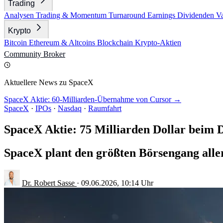
Trading
Analysen
Trading & Momentum
Turnaround
Earnings
Dividenden
V
Krypto
Bitcoin
Ethereum & Altcoins
Blockchain
Krypto-Aktien
Community
Broker
Aktuellere News zu SpaceX
SpaceX Aktie: 60-Milliarden-Übernahme von Cursor →
SpaceX
·
IPOs
·
Nasdaq
·
Raumfahrt
SpaceX Aktie: 75 Milliarden Dollar beim 
SpaceX plant den größten Börsengang aller
Dr. Robert Sasse
·
09.06.2026, 10:14 Uhr