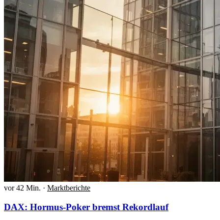
vor 42 Min.
·
Marktberichte
DAX: Hormus-Poker bremst Rekordlauf