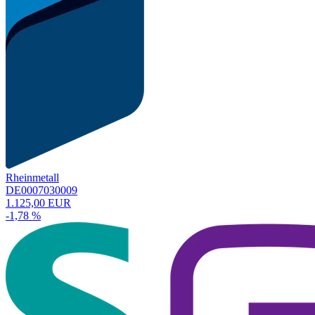
Rheinmetall
DE0007030009
1.125,00 EUR
-1,78 %