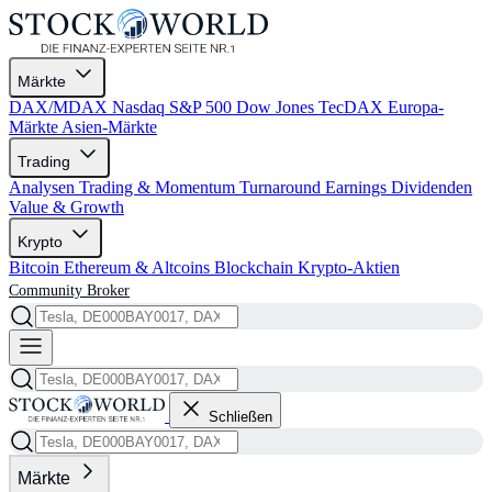
Märkte
DAX/MDAX
Nasdaq
S&P 500
Dow Jones
TecDAX
Europa-
Märkte
Asien-Märkte
Trading
Analysen
Trading & Momentum
Turnaround
Earnings
Dividenden
Value & Growth
Krypto
Bitcoin
Ethereum & Altcoins
Blockchain
Krypto-Aktien
Community
Broker
Schließen
Märkte