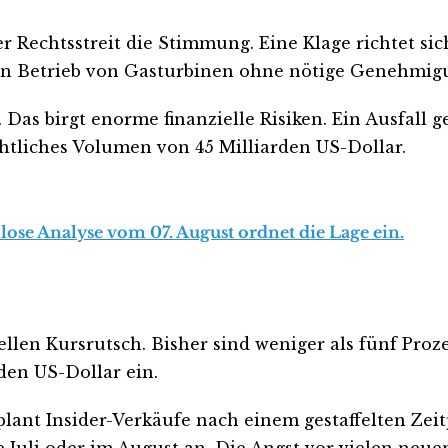
ter Rechtsstreit die Stimmung. Eine Klage richtet
n Betrieb von Gasturbinen ohne nötige Genehmig
 Das birgt enorme finanzielle Risiken. Ein Ausfall 
htliches Volumen von 45 Milliarden US-Dollar.
lose Analyse vom 07. August ordnet die Lage ein.
llen Kursrutsch. Bisher sind weniger als fünf Pro
den US-Dollar ein.
nt Insider-Verkäufe nach einem gestaffelten Zeitp
 Juli oder im August an. Die Angst vor vielen neue