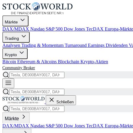
Märkte
DAX/MDAX
Nasdaq
S&P 500
Dow Jones
TecDAX
Europa-Märkt
Trading
Analysen
Trading & Momentum
Turnaround
Earnings
Dividenden
V
Krypto
Bitcoin
Ethereum & Altcoins
Blockchain
Krypto-Aktien
Community
Broker
Schließen
Märkte
DAX/MDAX
Nasdaq
S&P 500
Dow Jones
TecDAX
Europa-Märkt