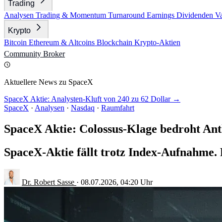
Trading
Analysen
Trading & Momentum
Turnaround
Earnings
Dividenden
V
Krypto
Bitcoin
Ethereum & Altcoins
Blockchain
Krypto-Aktien
Community
Broker
Aktuellere News zu SpaceX
SpaceX Aktie: Analysten-Kluft von 240 zu 62 Dollar →
SpaceX
·
Analysen
·
Nasdaq
·
Raumfahrt
SpaceX Aktie: Colossus-Klage bedroht Ant
SpaceX-Aktie fällt trotz Index-Aufnahme. 
Dr. Robert Sasse
·
08.07.2026, 04:20 Uhr