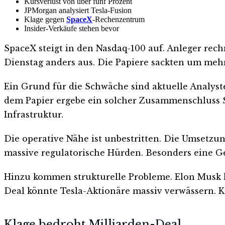
Kursverlust von über fünf Prozent
JPMorgan analysiert Tesla-Fusion
Klage gegen
SpaceX
-Rechenzentrum
Insider-Verkäufe stehen bevor
SpaceX steigt in den Nasdaq-100 auf. Anleger rec
Dienstag anders aus. Die Papiere sackten um mehr 
Ein Grund für die Schwäche sind aktuelle Analys
dem Papier ergebe ein solcher Zusammenschluss Si
Infrastruktur.
Die operative Nähe ist unbestritten. Die Umsetzun
massive regulatorische Hürden. Besonders eine G
Hinzu kommen strukturelle Probleme. Elon Musk ko
Deal könnte Tesla-Aktionäre massiv verwässern. K
Klage bedroht Milliarden-Deal