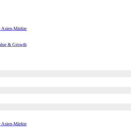
e
Asien-Märkte
alue & Growth
e
Asien-Märkte