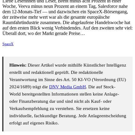
Liebe Leserinnen und Leser, Brent minus acht Prozent in einer
Woche, Veeva minus neun Prozent an einem Tag, Salesforce nahe
dem 12-Monats-Tief — und dazwischen ein SpaceX-Börsengang,
der zeitweise mehr wert war als die gesamte europäische
Raumfahrtindustrie zusammen. Die abgelaufene Handelswoche hat
auf den ersten Blick wenig Verbindendes. Auf den zweiten sehr viel:
Überall dort, wo der Markt gerade Preise…
SpaceX
Hinweis:
Dieser Artikel wurde mithilfe Künstlicher Intelligenz
erstellt und redaktionell geprüft. Die redaktionelle
Verantwortung im Sinne des Art. 50 KI-VO (Verordnung (EU)
2024/1689) trägt die
DNV Media GmbH
. Die auf Stock-
World bereitgestellten Informationen stellen keine Anlage-
oder Finanzberatung dar und sind nicht als Kauf- oder
Verkaufsempfehlung zu verstehen. Sie ersetzen keine
individuelle, fachkundige Beratung. Jede Anlageentscheidung
erfolgt auf eigenes Risiko.