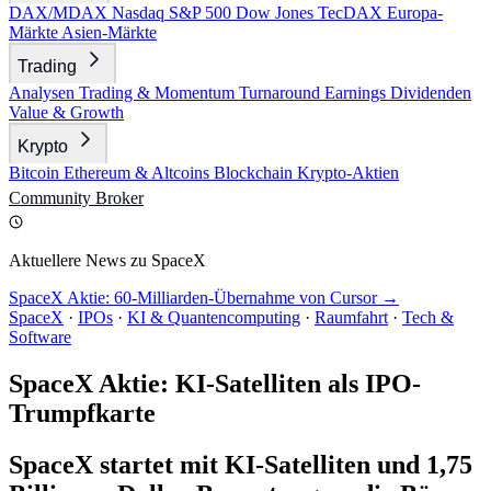
DAX/MDAX
Nasdaq
S&P 500
Dow Jones
TecDAX
Europa-
Märkte
Asien-Märkte
Trading
Analysen
Trading & Momentum
Turnaround
Earnings
Dividenden
Value & Growth
Krypto
Bitcoin
Ethereum & Altcoins
Blockchain
Krypto-Aktien
Community
Broker
Aktuellere News zu SpaceX
SpaceX Aktie: 60-Milliarden-Übernahme von Cursor →
SpaceX
·
IPOs
·
KI & Quantencomputing
·
Raumfahrt
·
Tech &
Software
SpaceX Aktie: KI-Satelliten als IPO-
Trumpfkarte
SpaceX startet mit KI-Satelliten und 1,75