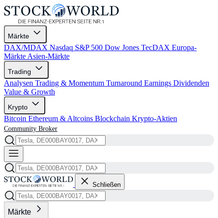
Märkte
DAX/MDAX
Nasdaq
S&P 500
Dow Jones
TecDAX
Europa-
Märkte
Asien-Märkte
Trading
Analysen
Trading & Momentum
Turnaround
Earnings
Dividenden
Value & Growth
Krypto
Bitcoin
Ethereum & Altcoins
Blockchain
Krypto-Aktien
Community
Broker
Schließen
Märkte