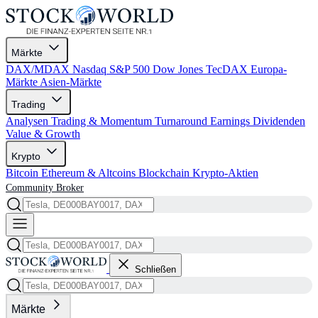
Märkte
DAX/MDAX
Nasdaq
S&P 500
Dow Jones
TecDAX
Europa-
Märkte
Asien-Märkte
Trading
Analysen
Trading & Momentum
Turnaround
Earnings
Dividenden
Value & Growth
Krypto
Bitcoin
Ethereum & Altcoins
Blockchain
Krypto-Aktien
Community
Broker
Schließen
Märkte