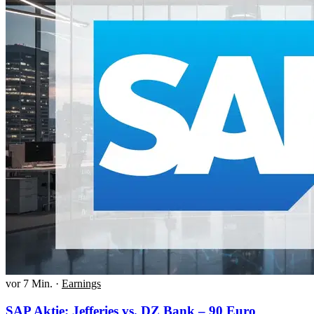
vor 7 Min.
·
Earnings
SAP Aktie: Jefferies vs. DZ Bank – 90 Euro