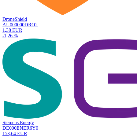
DroneShield
AU000000DRO2
1,38 EUR
-1,26 %
Siemens Energy
DE000ENER6Y0
153,64 EUR