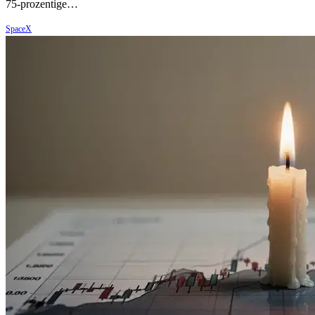
75-prozentige…
SpaceX