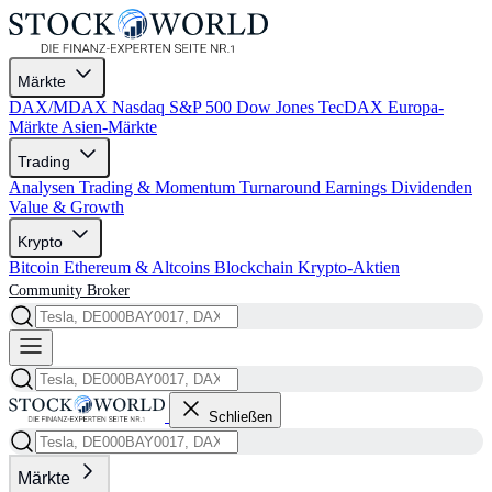
Märkte
DAX/MDAX
Nasdaq
S&P 500
Dow Jones
TecDAX
Europa-
Märkte
Asien-Märkte
Trading
Analysen
Trading & Momentum
Turnaround
Earnings
Dividenden
Value & Growth
Krypto
Bitcoin
Ethereum & Altcoins
Blockchain
Krypto-Aktien
Community
Broker
Schließen
Märkte