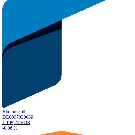
Rheinmetall
DE0007030009
1.198,20 EUR
-0,96 %