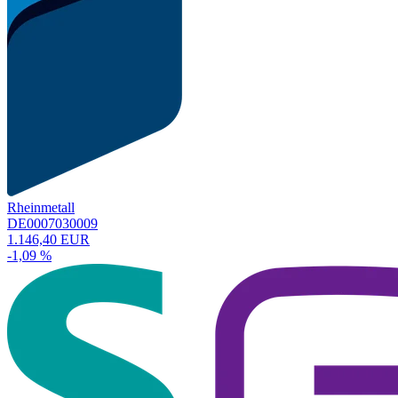
Rheinmetall
DE0007030009
1.146,40 EUR
-1,09 %