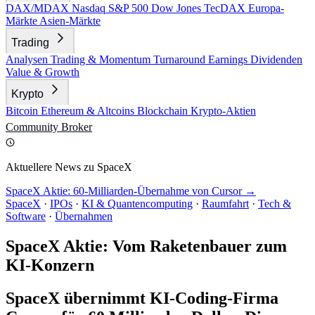
DAX/MDAX
Nasdaq
S&P 500
Dow Jones
TecDAX
Europa-
Märkte
Asien-Märkte
Trading
Analysen
Trading & Momentum
Turnaround
Earnings
Dividenden
Value & Growth
Krypto
Bitcoin
Ethereum & Altcoins
Blockchain
Krypto-Aktien
Community
Broker
Aktuellere News zu SpaceX
SpaceX Aktie: 60-Milliarden-Übernahme von Cursor →
SpaceX
·
IPOs
·
KI & Quantencomputing
·
Raumfahrt
·
Tech &
Software
·
Übernahmen
SpaceX Aktie: Vom Raketenbauer zum
KI-Konzern
SpaceX übernimmt KI-Coding-Firma