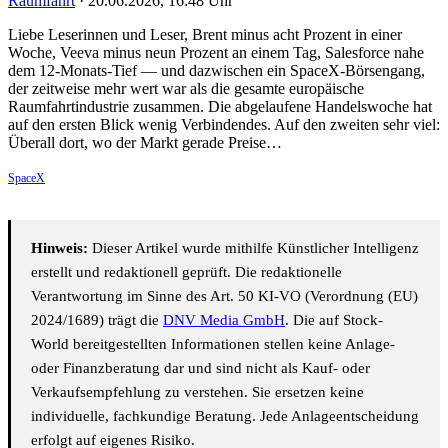
Raumfahrt
·
20.06.2026, 16:48 Uhr
Liebe Leserinnen und Leser, Brent minus acht Prozent in einer
Woche, Veeva minus neun Prozent an einem Tag, Salesforce nahe
dem 12-Monats-Tief — und dazwischen ein SpaceX-Börsengang,
der zeitweise mehr wert war als die gesamte europäische
Raumfahrtindustrie zusammen. Die abgelaufene Handelswoche hat
auf den ersten Blick wenig Verbindendes. Auf den zweiten sehr viel:
Überall dort, wo der Markt gerade Preise…
SpaceX
Hinweis:
Dieser Artikel wurde mithilfe Künstlicher Intelligenz
erstellt und redaktionell geprüft. Die redaktionelle
Verantwortung im Sinne des Art. 50 KI-VO (Verordnung (EU)
2024/1689) trägt die
DNV Media GmbH
. Die auf Stock-
World bereitgestellten Informationen stellen keine Anlage-
oder Finanzberatung dar und sind nicht als Kauf- oder
Verkaufsempfehlung zu verstehen. Sie ersetzen keine
individuelle, fachkundige Beratung. Jede Anlageentscheidung
erfolgt auf eigenes Risiko.