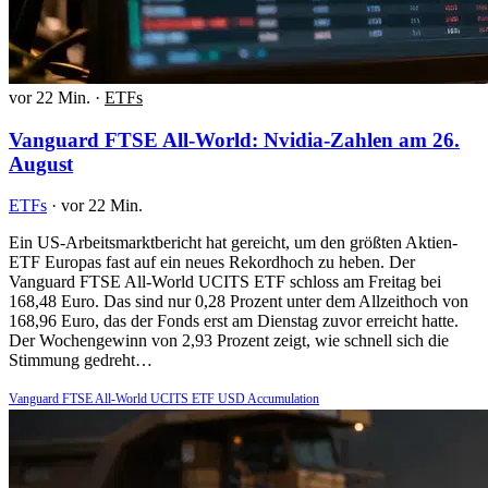
vor 22 Min.
·
ETFs
Vanguard FTSE All-World: Nvidia-Zahlen am 26.
August
ETFs
·
vor 22 Min.
Ein US-Arbeitsmarktbericht hat gereicht, um den größten Aktien-
ETF Europas fast auf ein neues Rekordhoch zu heben. Der
Vanguard FTSE All-World UCITS ETF schloss am Freitag bei
168,48 Euro. Das sind nur 0,28 Prozent unter dem Allzeithoch von
168,96 Euro, das der Fonds erst am Dienstag zuvor erreicht hatte.
Der Wochengewinn von 2,93 Prozent zeigt, wie schnell sich die
Stimmung gedreht…
Vanguard FTSE All-World UCITS ETF USD Accumulation