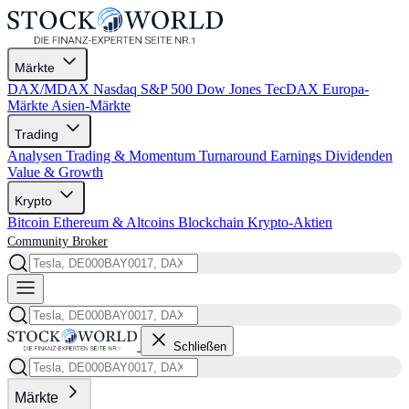
Märkte
DAX/MDAX
Nasdaq
S&P 500
Dow Jones
TecDAX
Europa-
Märkte
Asien-Märkte
Trading
Analysen
Trading & Momentum
Turnaround
Earnings
Dividenden
Value & Growth
Krypto
Bitcoin
Ethereum & Altcoins
Blockchain
Krypto-Aktien
Community
Broker
Schließen
Märkte