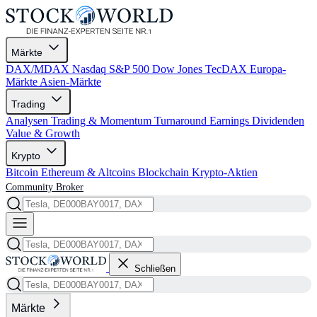
Märkte
DAX/MDAX
Nasdaq
S&P 500
Dow Jones
TecDAX
Europa-
Märkte
Asien-Märkte
Trading
Analysen
Trading & Momentum
Turnaround
Earnings
Dividenden
Value & Growth
Krypto
Bitcoin
Ethereum & Altcoins
Blockchain
Krypto-Aktien
Community
Broker
Schließen
Märkte