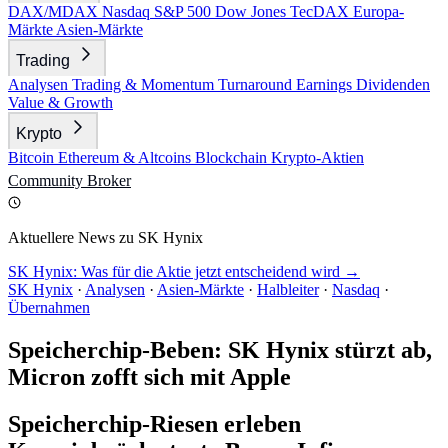
DAX/MDAX
Nasdaq
S&P 500
Dow Jones
TecDAX
Europa-
Märkte
Asien-Märkte
Trading
Analysen
Trading & Momentum
Turnaround
Earnings
Dividenden
Value & Growth
Krypto
Bitcoin
Ethereum & Altcoins
Blockchain
Krypto-Aktien
Community
Broker
Aktuellere News zu SK Hynix
SK Hynix: Was für die Aktie jetzt entscheidend wird →
SK Hynix
·
Analysen
·
Asien-Märkte
·
Halbleiter
·
Nasdaq
·
Übernahmen
Speicherchip-Beben: SK Hynix stürzt ab,
Micron zofft sich mit Apple
Speicherchip-Riesen erleben