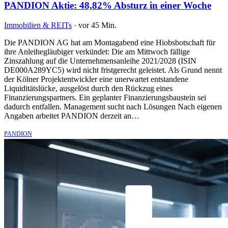
PANDION Aktie: 48,82% Absturz in einer Woche
Immobilien & REITs
·
vor 45 Min.
Die PANDION AG hat am Montagabend eine Hiobsbotschaft für
ihre Anleihegläubiger verkündet: Die am Mittwoch fällige
Zinszahlung auf die Unternehmensanleihe 2021/2028 (ISIN
DE000A289YC5) wird nicht fristgerecht geleistet. Als Grund nennt
der Kölner Projektentwickler eine unerwartet entstandene
Liquiditätslücke, ausgelöst durch den Rückzug eines
Finanzierungspartners. Ein geplanter Finanzierungsbaustein sei
dadurch entfallen. Management sucht nach Lösungen Nach eigenen
Angaben arbeitet PANDION derzeit an…
PANDION