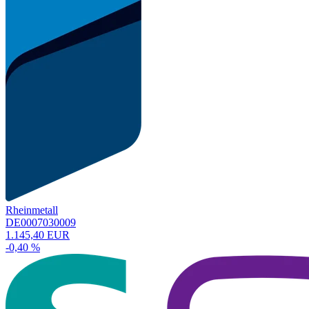
Rheinmetall
DE0007030009
1.145,40 EUR
-0,40 %