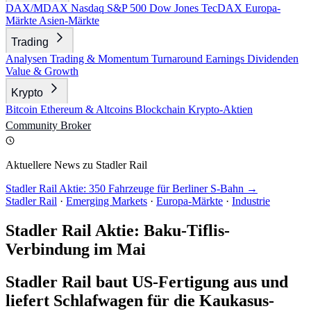
DAX/MDAX
Nasdaq
S&P 500
Dow Jones
TecDAX
Europa-
Märkte
Asien-Märkte
Trading
Analysen
Trading & Momentum
Turnaround
Earnings
Dividenden
Value & Growth
Krypto
Bitcoin
Ethereum & Altcoins
Blockchain
Krypto-Aktien
Community
Broker
Aktuellere News zu Stadler Rail
Stadler Rail Aktie: 350 Fahrzeuge für Berliner S-Bahn →
Stadler Rail
·
Emerging Markets
·
Europa-Märkte
·
Industrie
Stadler Rail Aktie: Baku-Tiflis-
Verbindung im Mai
Stadler Rail baut US-Fertigung aus und
liefert Schlafwagen für die Kaukasus-