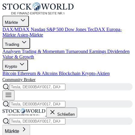
Märkte
DAX/MDAX
Nasdaq
S&P 500
Dow Jones
TecDAX
Europa-
Märkte
Asien-Märkte
Trading
Analysen
Trading & Momentum
Turnaround
Earnings
Dividenden
Value & Growth
Krypto
Bitcoin
Ethereum & Altcoins
Blockchain
Krypto-Aktien
Community
Broker
Schließen
Märkte