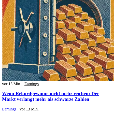
vor 13 Min.
·
Earnings
Wenn Rekordgewinne nicht mehr reichen: Der
Markt verlangt mehr als schwarze Zahlen
Earnings
·
vor 13 Min.