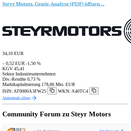
Steyr Motors: Gratis-Analyse (PDF) öffnen …
34,10
EUR
– 0,52 EUR
-1,50 %
KGV
45,41
Sektor
Industrieunternehmen
Div.-Rendite
0,73 %
Marktkapitalisierung
178,86 Mio. EUR
ISIN: AT0000A3FW25
WKN: A40TC4
Aktiendetails öffnen
Community Forum zu Steyr Motors