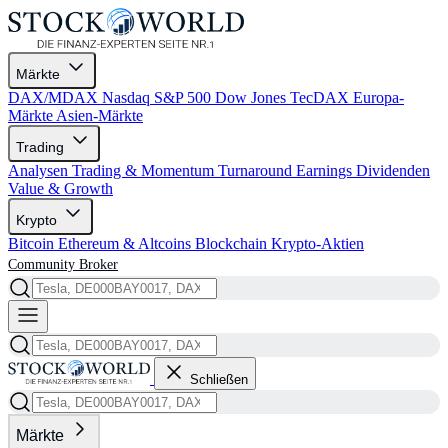
Märkte
DAX/MDAX
Nasdaq
S&P 500
Dow Jones
TecDAX
Europa-
Märkte
Asien-Märkte
Trading
Analysen
Trading & Momentum
Turnaround
Earnings
Dividenden
Value & Growth
Krypto
Bitcoin
Ethereum & Altcoins
Blockchain
Krypto-Aktien
Community
Broker
Schließen
Märkte