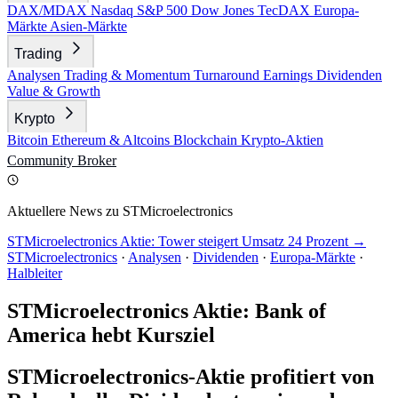
DAX/MDAX
Nasdaq
S&P 500
Dow Jones
TecDAX
Europa-
Märkte
Asien-Märkte
Trading
Analysen
Trading & Momentum
Turnaround
Earnings
Dividenden
Value & Growth
Krypto
Bitcoin
Ethereum & Altcoins
Blockchain
Krypto-Aktien
Community
Broker
Aktuellere News zu STMicroelectronics
STMicroelectronics Aktie: Tower steigert Umsatz 24 Prozent →
STMicroelectronics
·
Analysen
·
Dividenden
·
Europa-Märkte
·
Halbleiter
STMicroelectronics Aktie: Bank of
America hebt Kursziel
STMicroelectronics-Aktie profitiert von