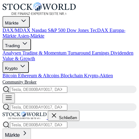
Märkte
DAX/MDAX
Nasdaq
S&P 500
Dow Jones
TecDAX
Europa-
Märkte
Asien-Märkte
Trading
Analysen
Trading & Momentum
Turnaround
Earnings
Dividenden
Value & Growth
Krypto
Bitcoin
Ethereum & Altcoins
Blockchain
Krypto-Aktien
Community
Broker
Schließen
Märkte