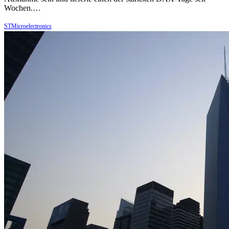
Wochen.…
STMicroelectronics