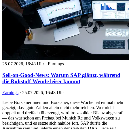
25.07.2026, 16:48 Uhr
·
Earnings
Sell-on-Good-News: Warum SAP glänzt, während
die Rohstoff-Wende leiser kommt
Earnings
·
25.07.2026, 16:48 Uhr
Liebe Börsianerinnen und Börsianer, diese Woche hat einmal mehr
gezeigt, dass gute Zahlen allein nicht mehr reichen. Wer nicht
doppelt und dreifach überzeugt, wird trotz solider Bilanz abgestraft
— das war schon am Freitag bei Munich Re und Volkswagen zu
besichtigen, und es setzte sich nahtlos fort. SAP durfte die
Ausnahme sein und lieferte einen der stärksten DAX-Tage seit