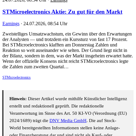
STMicroelectronics Aktie: Zu gut für den Markt
Earnings
·
24.07.2026, 08:54 Uhr
Zweistelliges Umsatzwachstum, ein Gewinn über den Erwartungen
der Analysten — und trotzdem ein Kurssturz von fast 17 Prozent.
Bei STMicroelectronics klafften am Donnerstag Zahlen und
Reaktion so weit auseinander wie selten. Der Grund liegt nicht in
der Bilanz, sondern in dem, was der Markt insgeheim erwartet hatte.
Wenn der offizielle Konsens nicht reicht STMicroelectronics legte
die Zahlen zum zweiten Quartal…
STMicroelectronics
Hinweis:
Dieser Artikel wurde mithilfe Künstlicher Intelligenz
erstellt und redaktionell geprüft. Die redaktionelle
Verantwortung im Sinne des Art. 50 KI-VO (Verordnung (EU)
2024/1689) trägt die
DNV Media GmbH
. Die auf Stock-
World bereitgestellten Informationen stellen keine Anlage-
oder Finanzberatung dar und sind nicht als Kauf- oder