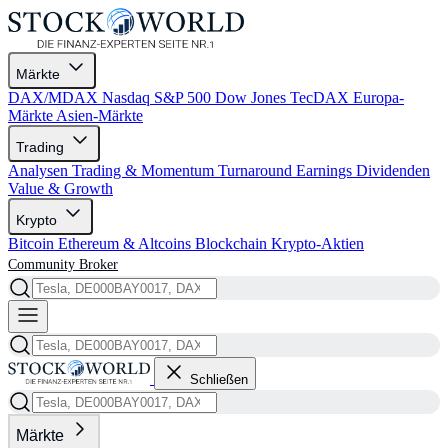
Märkte
DAX/MDAX
Nasdaq
S&P 500
Dow Jones
TecDAX
Europa-
Märkte
Asien-Märkte
Trading
Analysen
Trading & Momentum
Turnaround
Earnings
Dividenden
Value & Growth
Krypto
Bitcoin
Ethereum & Altcoins
Blockchain
Krypto-Aktien
Community
Broker
Schließen
Märkte