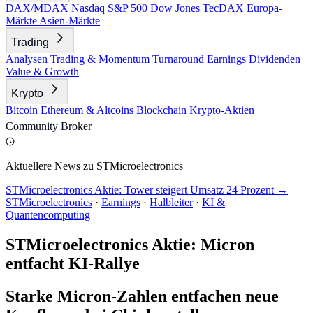
DAX/MDAX
Nasdaq
S&P 500
Dow Jones
TecDAX
Europa-
Märkte
Asien-Märkte
Trading
Analysen
Trading & Momentum
Turnaround
Earnings
Dividenden
Value & Growth
Krypto
Bitcoin
Ethereum & Altcoins
Blockchain
Krypto-Aktien
Community
Broker
Aktuellere News zu STMicroelectronics
STMicroelectronics Aktie: Tower steigert Umsatz 24 Prozent →
STMicroelectronics
·
Earnings
·
Halbleiter
·
KI &
Quantencomputing
STMicroelectronics Aktie: Micron
entfacht KI-Rallye
Starke Micron-Zahlen entfachen neue