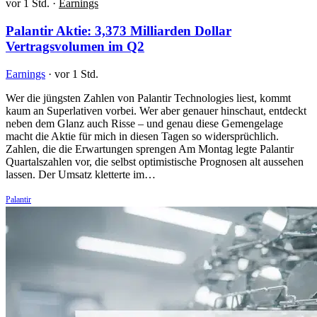
vor 1 Std.
·
Earnings
Palantir Aktie: 3,373 Milliarden Dollar
Vertragsvolumen im Q2
Earnings
·
vor 1 Std.
Wer die jüngsten Zahlen von Palantir Technologies liest, kommt
kaum an Superlativen vorbei. Wer aber genauer hinschaut, entdeckt
neben dem Glanz auch Risse – und genau diese Gemengelage
macht die Aktie für mich in diesen Tagen so widersprüchlich.
Zahlen, die die Erwartungen sprengen Am Montag legte Palantir
Quartalszahlen vor, die selbst optimistische Prognosen alt aussehen
lassen. Der Umsatz kletterte im…
Palantir