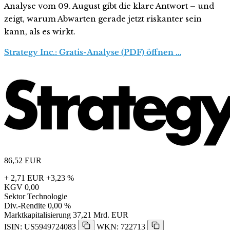
Analyse vom 09. August gibt die klare Antwort – und
zeigt, warum Abwarten gerade jetzt riskanter sein
kann, als es wirkt.
Strategy Inc.: Gratis-Analyse (PDF) öffnen …
86,52
EUR
+ 2,71 EUR
+3,23 %
KGV
0,00
Sektor
Technologie
Div.-Rendite
0,00 %
Marktkapitalisierung
37,21 Mrd. EUR
ISIN: US5949724083
WKN: 722713