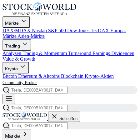
Märkte
DAX/MDAX
Nasdaq
S&P 500
Dow Jones
TecDAX
Europa-
Märkte
Asien-Märkte
Trading
Analysen
Trading & Momentum
Turnaround
Earnings
Dividenden
Value & Growth
Krypto
Bitcoin
Ethereum & Altcoins
Blockchain
Krypto-Aktien
Community
Broker
Schließen
Märkte