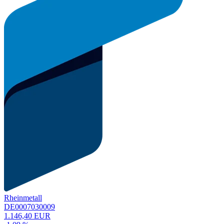
Rheinmetall
DE0007030009
1.146,40 EUR