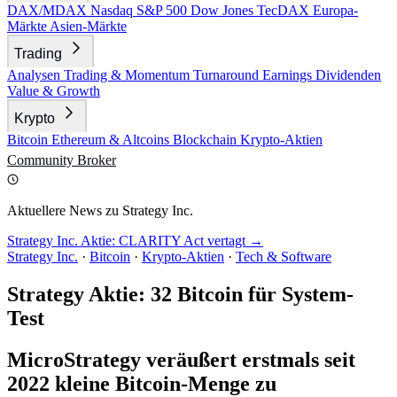
DAX/MDAX
Nasdaq
S&P 500
Dow Jones
TecDAX
Europa-
Märkte
Asien-Märkte
Trading
Analysen
Trading & Momentum
Turnaround
Earnings
Dividenden
Value & Growth
Krypto
Bitcoin
Ethereum & Altcoins
Blockchain
Krypto-Aktien
Community
Broker
Aktuellere News zu Strategy Inc.
Strategy Inc. Aktie: CLARITY Act vertagt →
Strategy Inc.
·
Bitcoin
·
Krypto-Aktien
·
Tech & Software
Strategy Aktie: 32 Bitcoin für System-
Test
MicroStrategy veräußert erstmals seit
2022 kleine Bitcoin-Menge zu