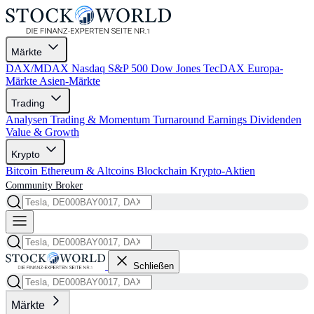
Märkte
DAX/MDAX
Nasdaq
S&P 500
Dow Jones
TecDAX
Europa-
Märkte
Asien-Märkte
Trading
Analysen
Trading & Momentum
Turnaround
Earnings
Dividenden
Value & Growth
Krypto
Bitcoin
Ethereum & Altcoins
Blockchain
Krypto-Aktien
Community
Broker
Schließen
Märkte