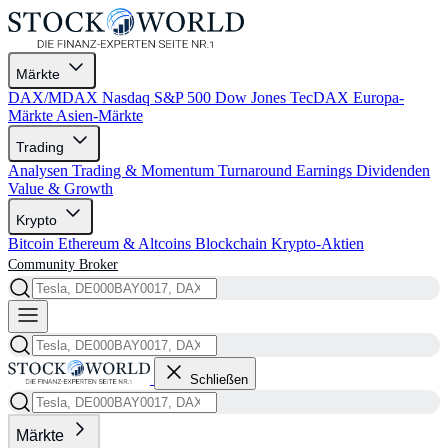
Märkte
DAX/MDAX
Nasdaq
S&P 500
Dow Jones
TecDAX
Europa-
Märkte
Asien-Märkte
Trading
Analysen
Trading & Momentum
Turnaround
Earnings
Dividenden
Value & Growth
Krypto
Bitcoin
Ethereum & Altcoins
Blockchain
Krypto-Aktien
Community
Broker
Schließen
Märkte