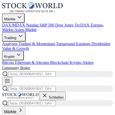
Märkte
DAX/MDAX
Nasdaq
S&P 500
Dow Jones
TecDAX
Europa-
Märkte
Asien-Märkte
Trading
Analysen
Trading & Momentum
Turnaround
Earnings
Dividenden
Value & Growth
Krypto
Bitcoin
Ethereum & Altcoins
Blockchain
Krypto-Aktien
Community
Broker
Schließen
Märkte