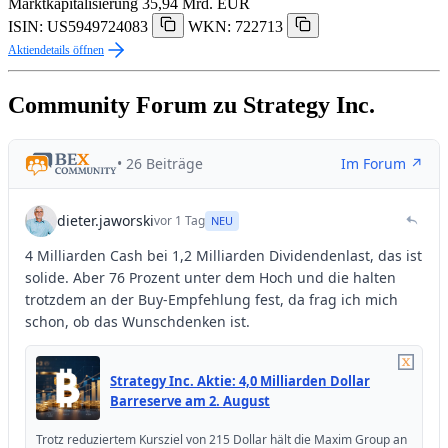
Marktkapitalisierung
35,94 Mrd. EUR
ISIN: US5949724083
WKN: 722713
Aktiendetails öffnen
Community Forum zu Strategy Inc.