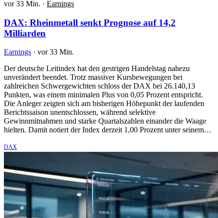
vor 33 Min.
·
Earnings
DAX: Rheinmetall senkt Prognose auf 14,2
Milliarden
Earnings
·
vor 33 Min.
Der deutsche Leitindex hat den gestrigen Handelstag nahezu
unverändert beendet. Trotz massiver Kursbewegungen bei
zahlreichen Schwergewichten schloss der DAX bei 26.140,13
Punkten, was einem minimalen Plus von 0,05 Prozent entspricht.
Die Anleger zeigten sich am bisherigen Höhepunkt der laufenden
Berichtssaison unentschlossen, während selektive
Gewinnmitnahmen und starke Quartalszahlen einander die Waage
hielten. Damit notiert der Index derzeit 1,00 Prozent unter seinem…
DAX