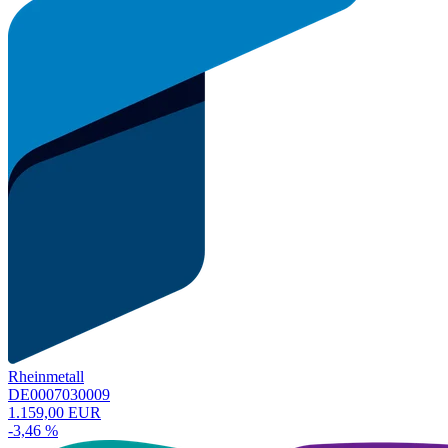
Rheinmetall
DE0007030009
1.159,00 EUR
-3,46 %