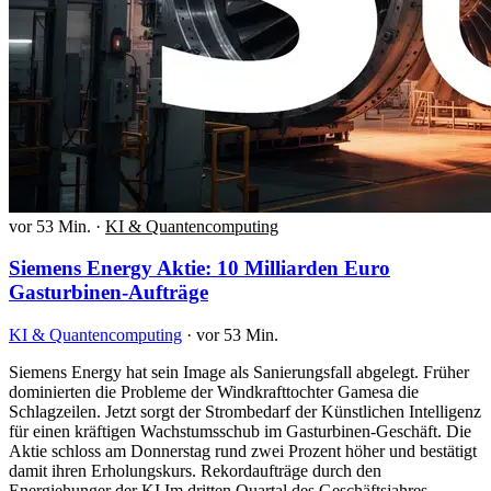
vor 53 Min.
·
KI & Quantencomputing
Siemens Energy Aktie: 10 Milliarden Euro
Gasturbinen-Aufträge
KI & Quantencomputing
·
vor 53 Min.
Siemens Energy hat sein Image als Sanierungsfall abgelegt. Früher
dominierten die Probleme der Windkrafttochter Gamesa die
Schlagzeilen. Jetzt sorgt der Strombedarf der Künstlichen Intelligenz
für einen kräftigen Wachstumsschub im Gasturbinen-Geschäft. Die
Aktie schloss am Donnerstag rund zwei Prozent höher und bestätigt
damit ihren Erholungskurs. Rekordaufträge durch den
Energiehunger der KI Im dritten Quartal des Geschäftsjahres