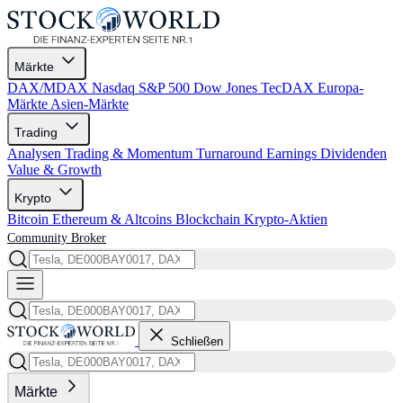
Märkte
DAX/MDAX
Nasdaq
S&P 500
Dow Jones
TecDAX
Europa-
Märkte
Asien-Märkte
Trading
Analysen
Trading & Momentum
Turnaround
Earnings
Dividenden
Value & Growth
Krypto
Bitcoin
Ethereum & Altcoins
Blockchain
Krypto-Aktien
Community
Broker
Schließen
Märkte