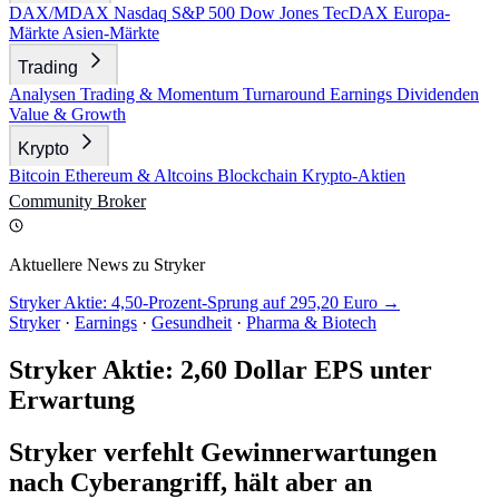
DAX/MDAX
Nasdaq
S&P 500
Dow Jones
TecDAX
Europa-
Märkte
Asien-Märkte
Trading
Analysen
Trading & Momentum
Turnaround
Earnings
Dividenden
Value & Growth
Krypto
Bitcoin
Ethereum & Altcoins
Blockchain
Krypto-Aktien
Community
Broker
Aktuellere News zu Stryker
Stryker Aktie: 4,50-Prozent-Sprung auf 295,20 Euro →
Stryker
·
Earnings
·
Gesundheit
·
Pharma & Biotech
Stryker Aktie: 2,60 Dollar EPS unter
Erwartung
Stryker verfehlt Gewinnerwartungen
nach Cyberangriff, hält aber an