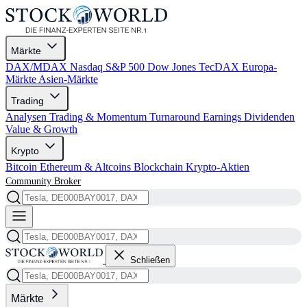
Märkte
DAX/MDAX
Nasdaq
S&P 500
Dow Jones
TecDAX
Europa-
Märkte
Asien-Märkte
Trading
Analysen
Trading & Momentum
Turnaround
Earnings
Dividenden
Value & Growth
Krypto
Bitcoin
Ethereum & Altcoins
Blockchain
Krypto-Aktien
Community
Broker
Schließen
Märkte