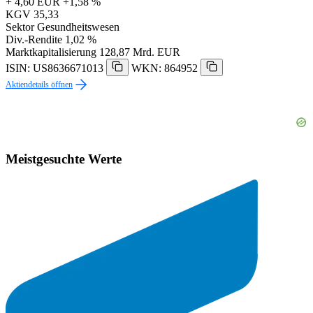
+ 4,60 EUR
+1,58 %
KGV
35,33
Sektor
Gesundheitswesen
Div.-Rendite
1,02 %
Marktkapitalisierung
128,87 Mrd. EUR
ISIN: US8636671013
WKN: 864952
Aktiendetails öffnen
Meistgesuchte Werte