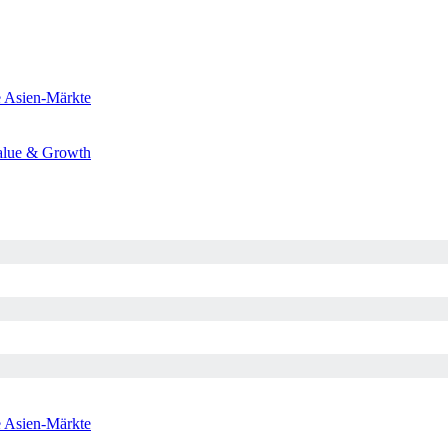
e
Asien-Märkte
alue & Growth
e
Asien-Märkte