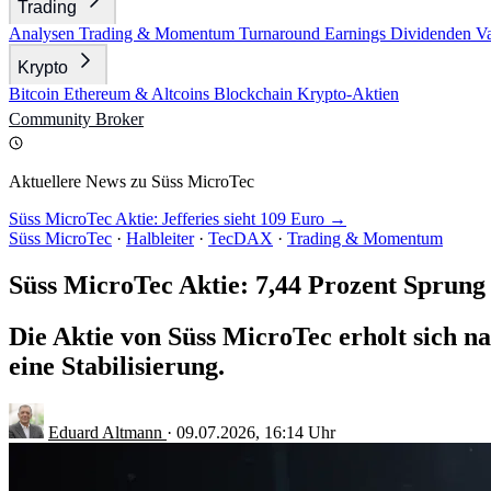
Trading
Analysen
Trading & Momentum
Turnaround
Earnings
Dividenden
V
Krypto
Bitcoin
Ethereum & Altcoins
Blockchain
Krypto-Aktien
Community
Broker
Aktuellere News zu Süss MicroTec
Süss MicroTec Aktie: Jefferies sieht 109 Euro →
Süss MicroTec
·
Halbleiter
·
TecDAX
·
Trading & Momentum
Süss MicroTec Aktie: 7,44 Prozent Sprung
Die Aktie von Süss MicroTec erholt sich na
eine Stabilisierung.
Eduard Altmann
·
09.07.2026, 16:14 Uhr