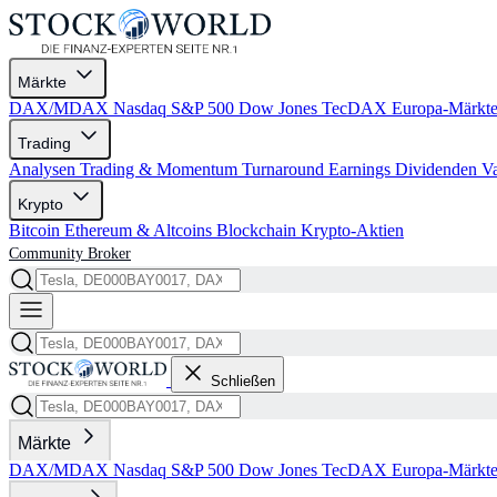
Märkte
DAX/MDAX
Nasdaq
S&P 500
Dow Jones
TecDAX
Europa-Märkt
Trading
Analysen
Trading & Momentum
Turnaround
Earnings
Dividenden
V
Krypto
Bitcoin
Ethereum & Altcoins
Blockchain
Krypto-Aktien
Community
Broker
Schließen
Märkte
DAX/MDAX
Nasdaq
S&P 500
Dow Jones
TecDAX
Europa-Märkt