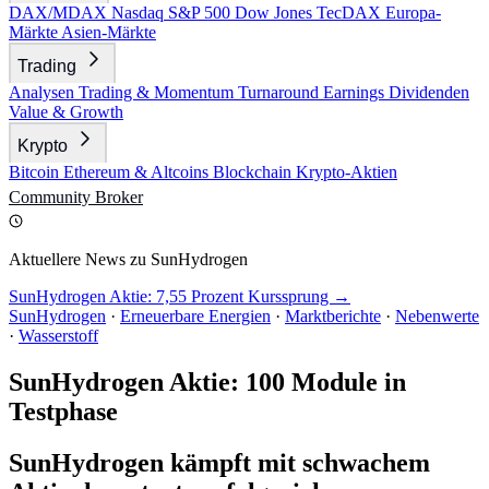
DAX/MDAX
Nasdaq
S&P 500
Dow Jones
TecDAX
Europa-
Märkte
Asien-Märkte
Trading
Analysen
Trading & Momentum
Turnaround
Earnings
Dividenden
Value & Growth
Krypto
Bitcoin
Ethereum & Altcoins
Blockchain
Krypto-Aktien
Community
Broker
Aktuellere News zu SunHydrogen
SunHydrogen Aktie: 7,55 Prozent Kurssprung →
SunHydrogen
·
Erneuerbare Energien
·
Marktberichte
·
Nebenwerte
·
Wasserstoff
SunHydrogen Aktie: 100 Module in
Testphase
SunHydrogen kämpft mit schwachem