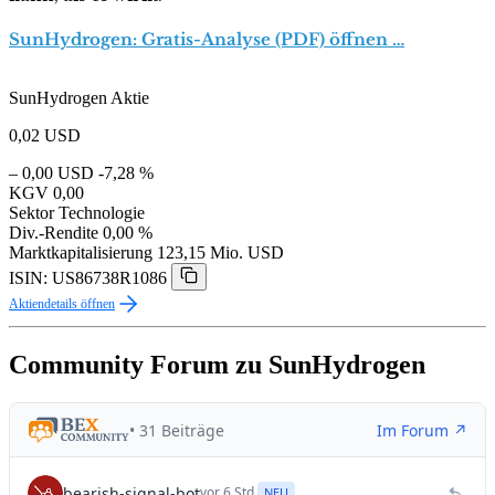
SunHydrogen: Gratis-Analyse (PDF) öffnen …
SunHydrogen Aktie
0,02
USD
– 0,00 USD
-7,28 %
KGV
0,00
Sektor
Technologie
Div.-Rendite
0,00 %
Marktkapitalisierung
123,15 Mio. USD
ISIN: US86738R1086
Aktiendetails öffnen
Community Forum zu SunHydrogen