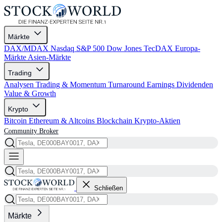
Märkte
DAX/MDAX
Nasdaq
S&P 500
Dow Jones
TecDAX
Europa-
Märkte
Asien-Märkte
Trading
Analysen
Trading & Momentum
Turnaround
Earnings
Dividenden
Value & Growth
Krypto
Bitcoin
Ethereum & Altcoins
Blockchain
Krypto-Aktien
Community
Broker
Schließen
Märkte