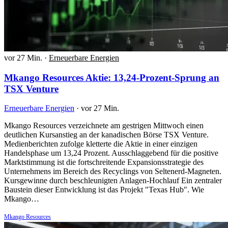
vor 27 Min.
·
Erneuerbare Energien
Mkango Resources Aktie: 13,24-Prozent-Sprung an
TSX Venture
Erneuerbare Energien
·
vor 27 Min.
Mkango Resources verzeichnete am gestrigen Mittwoch einen
deutlichen Kursanstieg an der kanadischen Börse TSX Venture.
Medienberichten zufolge kletterte die Aktie in einer einzigen
Handelsphase um 13,24 Prozent. Ausschlaggebend für die positive
Marktstimmung ist die fortschreitende Expansionsstrategie des
Unternehmens im Bereich des Recyclings von Seltenerd-Magneten.
Kursgewinne durch beschleunigten Anlagen-Hochlauf Ein zentraler
Baustein dieser Entwicklung ist das Projekt "Texas Hub". Wie
Mkango…
Mkango Resources