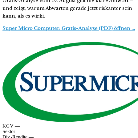
Gratis-Analyse vom 07. August gibt die klare Antwort –
und zeigt, warum Abwarten gerade jetzt riskanter sein
kann, als es wirkt.
Super Micro Computer: Gratis-Analyse (PDF) öffnen …
KGV
—
Sektor
—
Div.-Rendite
—