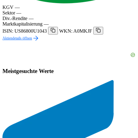
KGV
—
Sektor
—
Div.-Rendite
—
Marktkapitalisierung
—
ISIN: US86800U1043
WKN: A0MKJF
Aktiendetails öffnen
Meistgesuchte Werte