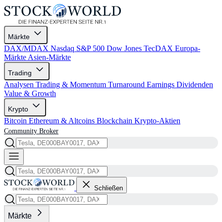
Märkte
DAX/MDAX
Nasdaq
S&P 500
Dow Jones
TecDAX
Europa-
Märkte
Asien-Märkte
Trading
Analysen
Trading & Momentum
Turnaround
Earnings
Dividenden
Value & Growth
Krypto
Bitcoin
Ethereum & Altcoins
Blockchain
Krypto-Aktien
Community
Broker
Schließen
Märkte