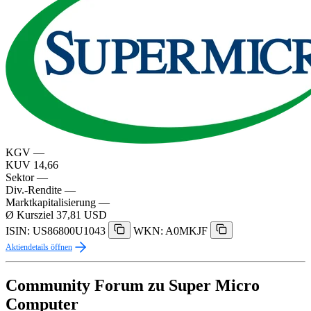
KGV
—
KUV
14,66
Sektor
—
Div.-Rendite
—
Marktkapitalisierung
—
Ø Kursziel
37,81 USD
ISIN: US86800U1043
WKN: A0MKJF
Aktiendetails öffnen
Community Forum zu Super Micro
Computer