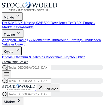
Märkte
DAX/MDAX
Nasdaq
S&P 500
Dow Jones
TecDAX
Europa-
Märkte
Asien-Märkte
Trading
Analysen
Trading & Momentum
Turnaround
Earnings
Dividenden
Value & Growth
Krypto
Bitcoin
Ethereum & Altcoins
Blockchain
Krypto-Aktien
Community
Broker
Schließen
Märkte