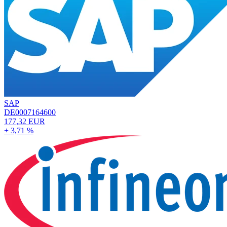
SAP
DE0007164600
177,32 EUR
+ 3,71 %