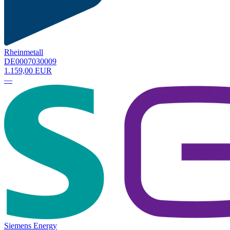
Rheinmetall
DE0007030009
1.159,00 EUR
—
Siemens Energy