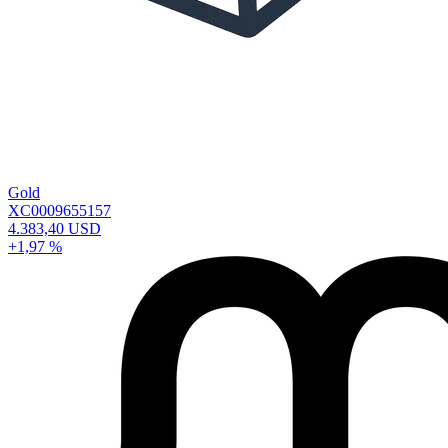
Gold
XC0009655157
4.383,40 USD
+1,97 %