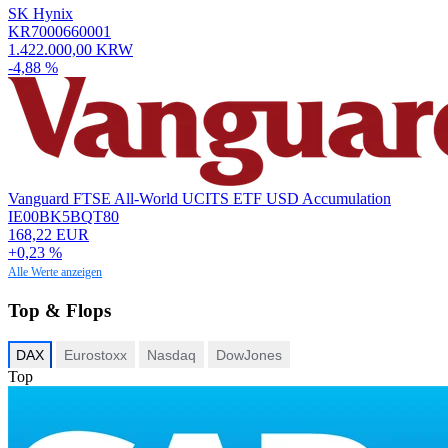
SK Hynix
KR7000660001
1.422.000,00 KRW
-4,88 %
Vanguard FTSE All-World UCITS ETF USD Accumulation
IE00BK5BQT80
168,22 EUR
+0,23 %
Alle Werte anzeigen
Top & Flops
DAX
Eurostoxx
Nasdaq
DowJones
Top