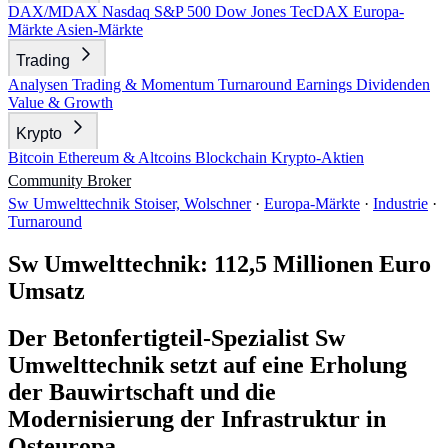
DAX/MDAX
Nasdaq
S&P 500
Dow Jones
TecDAX
Europa-
Märkte
Asien-Märkte
Trading
Analysen
Trading & Momentum
Turnaround
Earnings
Dividenden
Value & Growth
Krypto
Bitcoin
Ethereum & Altcoins
Blockchain
Krypto-Aktien
Community
Broker
Sw Umwelttechnik Stoiser, Wolschner
·
Europa-Märkte
·
Industrie
·
Turnaround
Sw Umwelttechnik: 112,5 Millionen Euro
Umsatz
Der Betonfertigteil-Spezialist Sw
Umwelttechnik setzt auf eine Erholung
der Bauwirtschaft und die
Modernisierung der Infrastruktur in
Osteuropa.