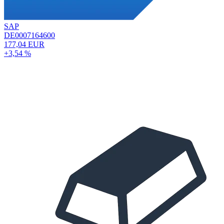
SAP
DE0007164600
177,04 EUR
+3,54 %