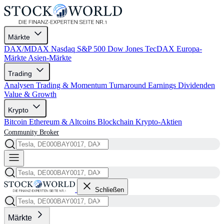
Märkte
DAX/MDAX
Nasdaq
S&P 500
Dow Jones
TecDAX
Europa-
Märkte
Asien-Märkte
Trading
Analysen
Trading & Momentum
Turnaround
Earnings
Dividenden
Value & Growth
Krypto
Bitcoin
Ethereum & Altcoins
Blockchain
Krypto-Aktien
Community
Broker
Schließen
Märkte