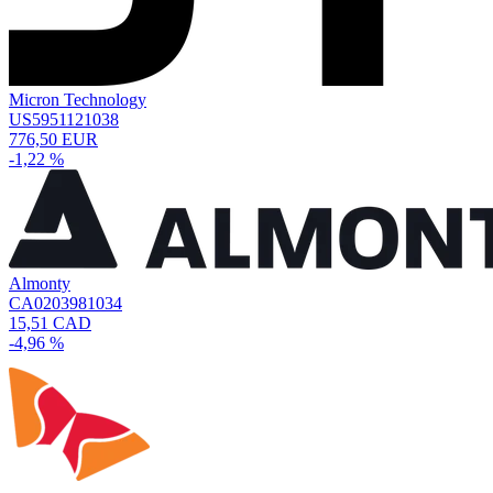
Micron Technology
US5951121038
776,50 EUR
-1,22 %
Almonty
CA0203981034
15,51 CAD
-4,96 %