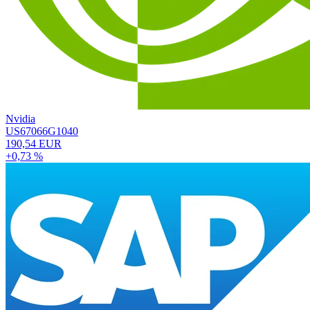
Nvidia
US67066G1040
190,54 EUR
+0,73 %