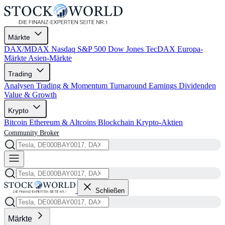
Märkte
DAX/MDAX
Nasdaq
S&P 500
Dow Jones
TecDAX
Europa-
Märkte
Asien-Märkte
Trading
Analysen
Trading & Momentum
Turnaround
Earnings
Dividenden
Value & Growth
Krypto
Bitcoin
Ethereum & Altcoins
Blockchain
Krypto-Aktien
Community
Broker
Schließen
Märkte