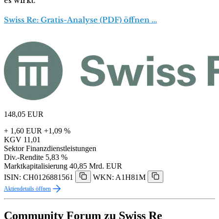
es wirkt.
Swiss Re: Gratis-Analyse (PDF) öffnen …
148,05
EUR
+ 1,60 EUR
+1,09 %
KGV
11,01
Sektor
Finanzdienstleistungen
Div.-Rendite
5,83 %
Marktkapitalisierung
40,85 Mrd. EUR
ISIN: CH0126881561
WKN: A1H81M
Aktiendetails öffnen
Community Forum zu Swiss Re