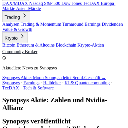
DAX/MDAX
Nasdaq
S&P 500
Dow Jones
TecDAX
Europa-
Märkte
Asien-Märkte
Trading
Analysen
Trading & Momentum
Turnaround
Earnings
Dividenden
Value & Growth
Krypto
Bitcoin
Ethereum & Altcoins
Blockchain
Krypto-Aktien
Community
Broker
Aktuellere News zu Synopsys
Synopsys Aktie: Moon Seong-su leitet Seoul-Geschäft →
Synopsys
·
Earnings
·
Halbleiter
·
KI & Quantencomputing
·
TecDAX
·
Tech & Software
Synopsys Aktie: Zahlen und Nvidia-
Allianz
Synopsys veröffentlicht