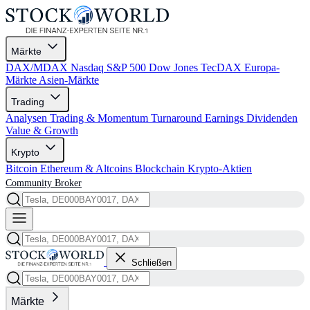
Märkte
DAX/MDAX
Nasdaq
S&P 500
Dow Jones
TecDAX
Europa-
Märkte
Asien-Märkte
Trading
Analysen
Trading & Momentum
Turnaround
Earnings
Dividenden
Value & Growth
Krypto
Bitcoin
Ethereum & Altcoins
Blockchain
Krypto-Aktien
Community
Broker
Schließen
Märkte