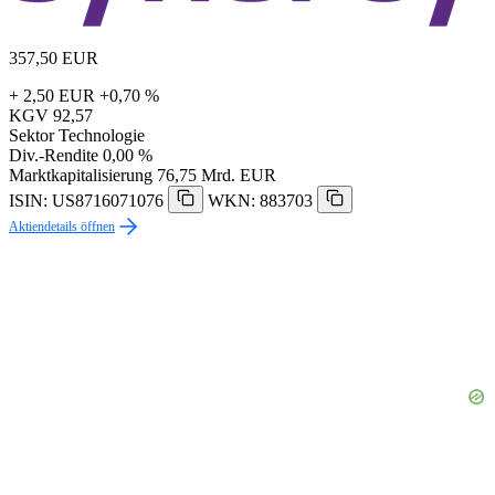
357,50
EUR
+ 2,50 EUR
+0,70 %
KGV
92,57
Sektor
Technologie
Div.-Rendite
0,00 %
Marktkapitalisierung
76,75 Mrd. EUR
ISIN: US8716071076
WKN: 883703
Aktiendetails öffnen