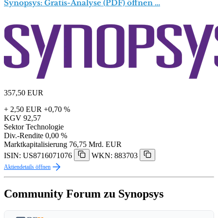
Synopsys: Gratis-Analyse (PDF) öffnen …
357,50
EUR
+ 2,50 EUR
+0,70 %
KGV
92,57
Sektor
Technologie
Div.-Rendite
0,00 %
Marktkapitalisierung
76,75 Mrd. EUR
ISIN: US8716071076
WKN: 883703
Aktiendetails öffnen
Community Forum zu Synopsys