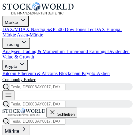
Märkte
DAX/MDAX
Nasdaq
S&P 500
Dow Jones
TecDAX
Europa-
Märkte
Asien-Märkte
Trading
Analysen
Trading & Momentum
Turnaround
Earnings
Dividenden
Value & Growth
Krypto
Bitcoin
Ethereum & Altcoins
Blockchain
Krypto-Aktien
Community
Broker
Schließen
Märkte