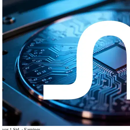
vor 1 Std.
·
Earnings