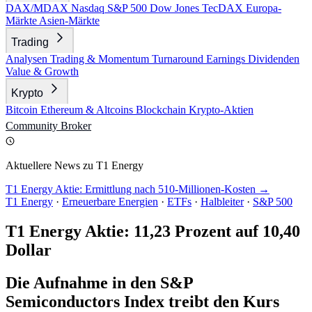
DAX/MDAX
Nasdaq
S&P 500
Dow Jones
TecDAX
Europa-
Märkte
Asien-Märkte
Trading
Analysen
Trading & Momentum
Turnaround
Earnings
Dividenden
Value & Growth
Krypto
Bitcoin
Ethereum & Altcoins
Blockchain
Krypto-Aktien
Community
Broker
Aktuellere News zu T1 Energy
T1 Energy Aktie: Ermittlung nach 510-Millionen-Kosten →
T1 Energy
·
Erneuerbare Energien
·
ETFs
·
Halbleiter
·
S&P 500
T1 Energy Aktie: 11,23 Prozent auf 10,40
Dollar
Die Aufnahme in den S&P
Semiconductors Index treibt den Kurs