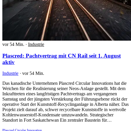
vor 54 Min.
·
Industrie
Plascred: Pachtvertrag mit CN Rail seit 1. August
aktiv
Industrie
·
vor 54 Min.
Das kanadische Unternehmen Plascred Circular Innovations hat die
Weichen für die Realisierung seiner Neos-Anlage gestellt. Mit dem
Inkrafttreten eines langfristigen Pachtvertrags am vergangenen
Samstag und der jüngsten Verstärkung der Führungsebene rückt der
operative Start der Kunststoff-Recyclinganlage in Alberta näher. Das
Projekt zielt darauf ab, schwer recycelbare Kunststoffe in wertvolle
Kohlenwasserstoff-Kondensate umzuwandeln. Strategischer
Standort in Fort Saskatchewan Ein zentraler Baustein für…
Plascred Circular Innovation