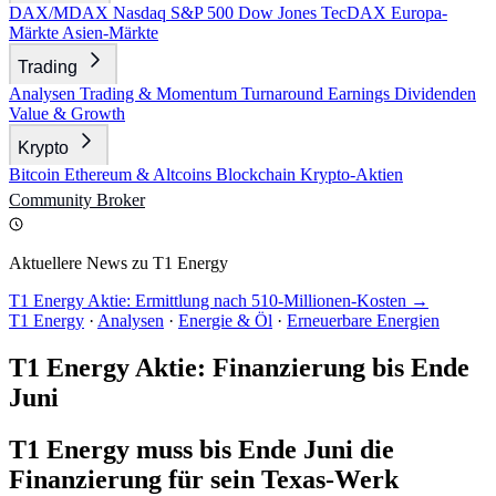
DAX/MDAX
Nasdaq
S&P 500
Dow Jones
TecDAX
Europa-
Märkte
Asien-Märkte
Trading
Analysen
Trading & Momentum
Turnaround
Earnings
Dividenden
Value & Growth
Krypto
Bitcoin
Ethereum & Altcoins
Blockchain
Krypto-Aktien
Community
Broker
Aktuellere News zu T1 Energy
T1 Energy Aktie: Ermittlung nach 510-Millionen-Kosten →
T1 Energy
·
Analysen
·
Energie & Öl
·
Erneuerbare Energien
T1 Energy Aktie: Finanzierung bis Ende
Juni
T1 Energy muss bis Ende Juni die
Finanzierung für sein Texas-Werk