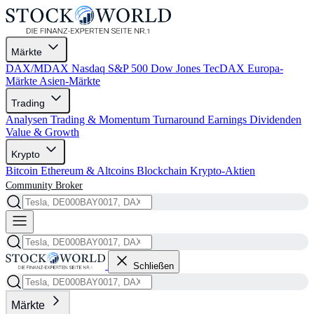
Märkte
DAX/MDAX
Nasdaq
S&P 500
Dow Jones
TecDAX
Europa-
Märkte
Asien-Märkte
Trading
Analysen
Trading & Momentum
Turnaround
Earnings
Dividenden
Value & Growth
Krypto
Bitcoin
Ethereum & Altcoins
Blockchain
Krypto-Aktien
Community
Broker
Schließen
Märkte