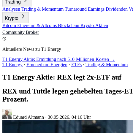
Trading
Analysen
Trading & Momentum
Turnaround
Earnings
Dividenden
V
Krypto
Bitcoin
Ethereum & Altcoins
Blockchain
Krypto-Aktien
Community
Broker
Aktuellere News zu T1 Energy
T1 Energy Aktie: Ermittlung nach 510-Millionen-Kosten →
T1 Energy
·
Erneuerbare Energien
·
ETFs
·
Trading & Momentum
T1 Energy Aktie: REX legt 2x-ETF auf
REX und Tuttle legen gehebelten Tages-ET
Prozent.
Eduard Altmann
·
30.05.2026, 04:16 Uhr