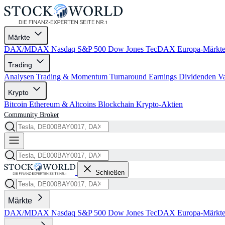
Märkte
DAX/MDAX
Nasdaq
S&P 500
Dow Jones
TecDAX
Europa-Märkt
Trading
Analysen
Trading & Momentum
Turnaround
Earnings
Dividenden
V
Krypto
Bitcoin
Ethereum & Altcoins
Blockchain
Krypto-Aktien
Community
Broker
Schließen
Märkte
DAX/MDAX
Nasdaq
S&P 500
Dow Jones
TecDAX
Europa-Märkt