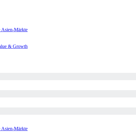
e
Asien-Märkte
alue & Growth
e
Asien-Märkte