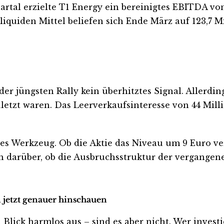
Quartal erzielte T1 Energy ein bereinigtes EBITDA vo
liquiden Mittel beliefen sich Ende März auf 123,7 M
er jüngsten Rally kein überhitztes Signal. Allerding
etzt waren. Das Leerverkaufsinteresse von 44 Milli
es Werkzeug. Ob die Aktie das Niveau um 9 Euro ver
arüber, ob die Ausbruchsstruktur der vergangene
n jetzt genauer hinschauen
ick harmlos aus – sind es aber nicht. Wer investiert