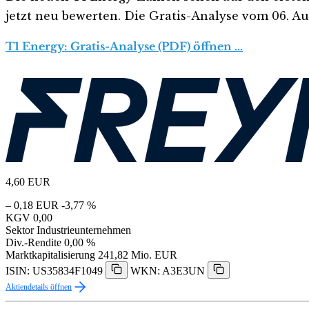
jetzt neu bewerten. Die Gratis-Analyse vom 06. Aug
T1 Energy: Gratis-Analyse (PDF) öffnen …
4,60
EUR
– 0,18 EUR
-3,77 %
KGV
0,00
Sektor
Industrieunternehmen
Div.-Rendite
0,00 %
Marktkapitalisierung
241,82 Mio. EUR
ISIN: US35834F1049
WKN: A3E3UN
Aktiendetails öffnen