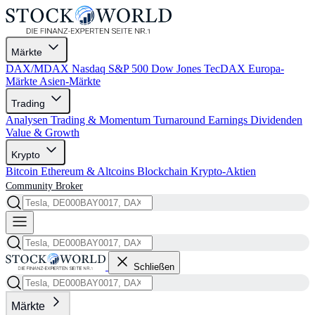
Märkte
DAX/MDAX
Nasdaq
S&P 500
Dow Jones
TecDAX
Europa-
Märkte
Asien-Märkte
Trading
Analysen
Trading & Momentum
Turnaround
Earnings
Dividenden
Value & Growth
Krypto
Bitcoin
Ethereum & Altcoins
Blockchain
Krypto-Aktien
Community
Broker
Schließen
Märkte