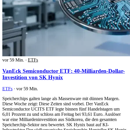
vor 59 Min.
·
ETFs
VanEck Semiconductor ETF: 40-Milliarden-Dollar-
Investition von SK Hynix
ETFs
·
vor 59 Min.
Speicherchips galten lange als Massenware mit dünnen Margen.
Diese Woche zeigt: Diese Zeiten sind vorbei. Der VanEck
Semiconductor UCITS ETF legte binnen fünf Handelstagen um
6,01 Prozent zu und schloss am Freitag bei 93,61 Euro. Auslöser
war eine Milliardeninvestition aus Südkorea, die den gesamten
Speicherchip-Sektor neu bewertet. SK Hynix baut auf KI-
Infrastruktur Der südkoreanische Speicherchip-Hersteller SK Hynix