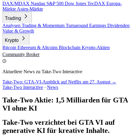
DAX/MDAX
Nasdaq
S&P 500
Dow Jones
TecDAX
Europa-
Märkte
Asien-Märkte
Trading
Analysen
Trading & Momentum
Turnaround
Earnings
Dividenden
Value & Growth
Krypto
Bitcoin
Ethereum & Altcoins
Blockchain
Krypto-Aktien
Community
Broker
Aktuellere News zu Take-Two Interactive
Take-Two: GTA-VI-Ausblick auf Netflix am 27. August →
Take-Two Interactive
·
News
Take-Two Aktie: 1,5 Milliarden für GTA
VI ohne KI
Take-Two verzichtet bei GTA VI auf
generative KI für kreative Inhalte.