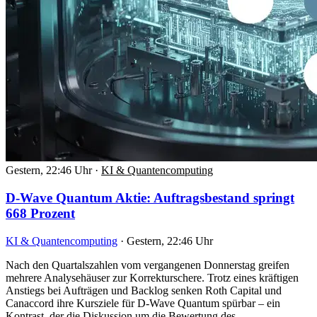
Gestern, 22:46 Uhr
·
KI & Quantencomputing
D-Wave Quantum Aktie: Auftragsbestand springt
668 Prozent
KI & Quantencomputing
·
Gestern, 22:46 Uhr
Nach den Quartalszahlen vom vergangenen Donnerstag greifen
mehrere Analysehäuser zur Korrekturschere. Trotz eines kräftigen
Anstiegs bei Aufträgen und Backlog senken Roth Capital und
Canaccord ihre Kursziele für D-Wave Quantum spürbar – ein
Kontrast, der die Diskussion um die Bewertung des