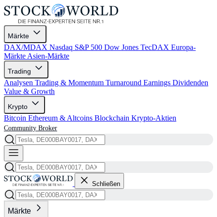
Märkte
DAX/MDAX
Nasdaq
S&P 500
Dow Jones
TecDAX
Europa-
Märkte
Asien-Märkte
Trading
Analysen
Trading & Momentum
Turnaround
Earnings
Dividenden
Value & Growth
Krypto
Bitcoin
Ethereum & Altcoins
Blockchain
Krypto-Aktien
Community
Broker
Schließen
Märkte