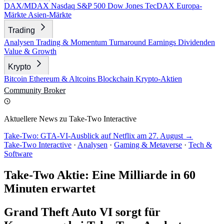
DAX/MDAX
Nasdaq
S&P 500
Dow Jones
TecDAX
Europa-
Märkte
Asien-Märkte
Trading
Analysen
Trading & Momentum
Turnaround
Earnings
Dividenden
Value & Growth
Krypto
Bitcoin
Ethereum & Altcoins
Blockchain
Krypto-Aktien
Community
Broker
Aktuellere News zu Take-Two Interactive
Take-Two: GTA-VI-Ausblick auf Netflix am 27. August →
Take-Two Interactive
·
Analysen
·
Gaming & Metaverse
·
Tech &
Software
Take-Two Aktie: Eine Milliarde in 60
Minuten erwartet
Grand Theft Auto VI sorgt für