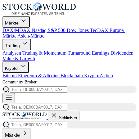
Märkte
DAX/MDAX
Nasdaq
S&P 500
Dow Jones
TecDAX
Europa-
Märkte
Asien-Märkte
Trading
Analysen
Trading & Momentum
Turnaround
Earnings
Dividenden
Value & Growth
Krypto
Bitcoin
Ethereum & Altcoins
Blockchain
Krypto-Aktien
Community
Broker
Schließen
Märkte