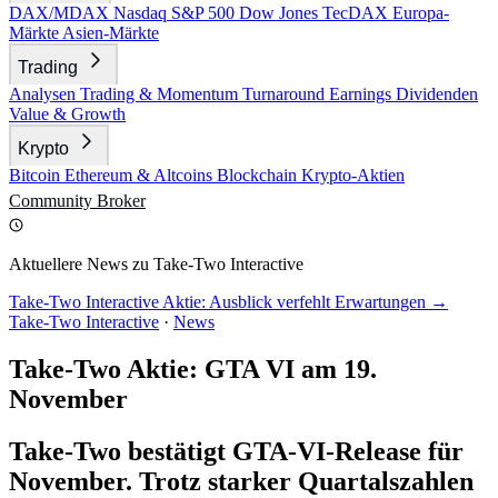
DAX/MDAX
Nasdaq
S&P 500
Dow Jones
TecDAX
Europa-
Märkte
Asien-Märkte
Trading
Analysen
Trading & Momentum
Turnaround
Earnings
Dividenden
Value & Growth
Krypto
Bitcoin
Ethereum & Altcoins
Blockchain
Krypto-Aktien
Community
Broker
Aktuellere News zu Take-Two Interactive
Take-Two Interactive Aktie: Ausblick verfehlt Erwartungen →
Take-Two Interactive
·
News
Take-Two Aktie: GTA VI am 19.
November
Take-Two bestätigt GTA-VI-Release für
November. Trotz starker Quartalszahlen