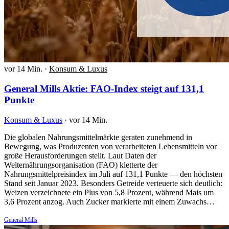
vor 14 Min.
·
Konsum & Luxus
General Mills Aktie: FAO-Index steigt auf 131,1
Punkte
Konsum & Luxus
·
vor 14 Min.
Die globalen Nahrungsmittelmärkte geraten zunehmend in
Bewegung, was Produzenten von verarbeiteten Lebensmitteln vor
große Herausforderungen stellt. Laut Daten der
Welternährungsorganisation (FAO) kletterte der
Nahrungsmittelpreisindex im Juli auf 131,1 Punkte — den höchsten
Stand seit Januar 2023. Besonders Getreide verteuerte sich deutlich:
Weizen verzeichnete ein Plus von 5,8 Prozent, während Mais um
3,6 Prozent anzog. Auch Zucker markierte mit einem Zuwachs…
General Mills