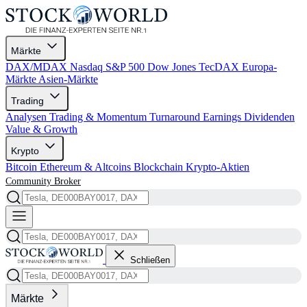
Märkte
DAX/MDAX
Nasdaq
S&P 500
Dow Jones
TecDAX
Europa-
Märkte
Asien-Märkte
Trading
Analysen
Trading & Momentum
Turnaround
Earnings
Dividenden
Value & Growth
Krypto
Bitcoin
Ethereum & Altcoins
Blockchain
Krypto-Aktien
Community
Broker
Schließen
Märkte