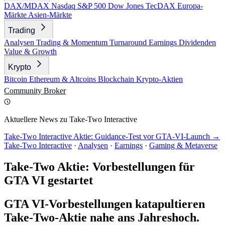
DAX/MDAX
Nasdaq
S&P 500
Dow Jones
TecDAX
Europa-
Märkte
Asien-Märkte
Trading
Analysen
Trading & Momentum
Turnaround
Earnings
Dividenden
Value & Growth
Krypto
Bitcoin
Ethereum & Altcoins
Blockchain
Krypto-Aktien
Community
Broker
Aktuellere News zu Take-Two Interactive
Take-Two Interactive Aktie: Guidance-Test vor GTA-VI-Launch →
Take-Two Interactive
·
Analysen
·
Earnings
·
Gaming & Metaverse
Take-Two Aktie: Vorbestellungen für
GTA VI gestartet
GTA VI-Vorbestellungen katapultieren
Take-Two-Aktie nahe ans Jahreshoch.