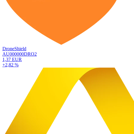
DroneShield
AU000000DRO2
1,37 EUR
+2,82 %