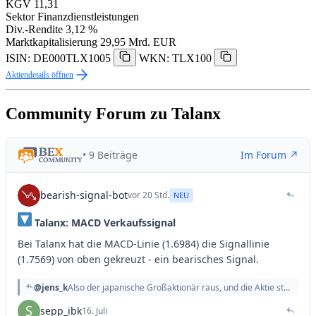
KGV
11,31
Sektor
Finanzdienstleistungen
Div.-Rendite
3,12 %
Marktkapitalisierung
29,95 Mrd. EUR
ISIN: DE000TLX1005
WKN: TLX100
Aktiendetails öffnen
Community Forum zu Talanx