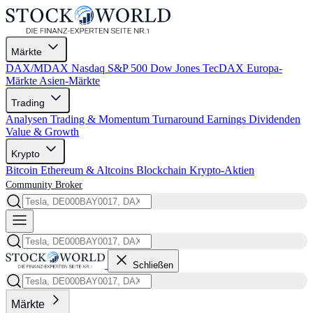
Märkte
DAX/MDAX
Nasdaq
S&P 500
Dow Jones
TecDAX
Europa-
Märkte
Asien-Märkte
Trading
Analysen
Trading & Momentum
Turnaround
Earnings
Dividenden
Value & Growth
Krypto
Bitcoin
Ethereum & Altcoins
Blockchain
Krypto-Aktien
Community
Broker
Schließen
Märkte