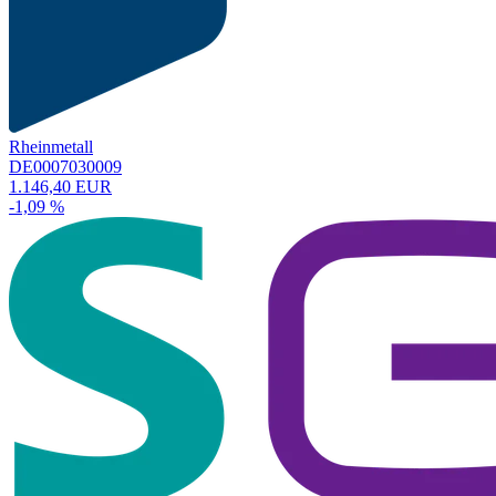
Rheinmetall
DE0007030009
1.146,40 EUR
-1,09 %